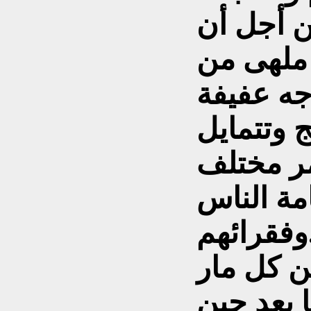
ن أجل أن
 ملهى من
جه عفيفة
ج وتتمايل
مر مختلف
مة الناس
هم.
ن كل مار
 بعد حين