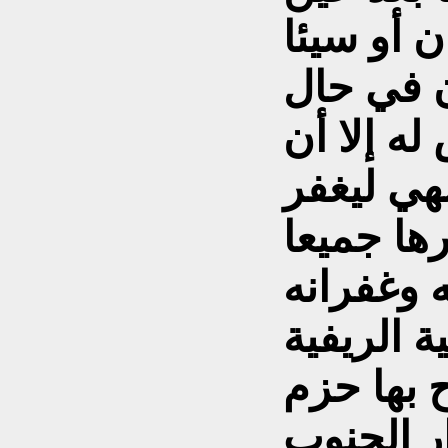
ن أو سيئا
ن في حال
له إلا أن
هي ليغفر
رها جميعا
ة الريفية
 بها حزم
ر الجنوب