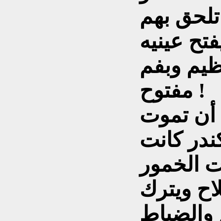
تلحق بهم
فتح عينيه
ظيم وبفم
مفتوح !
 أن تموت
ندر كانت
ت الخمور
لاح ويترك
 والضباط