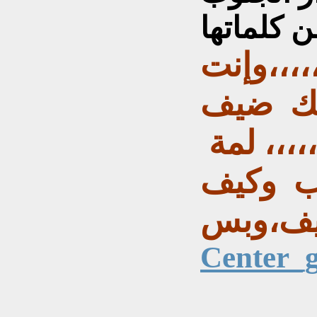
،،،،وإنت
سك ضيف
،،، لمة
ب وكيف
كيف،وبس
Center_