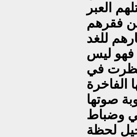
لهم العبر
من فقرهم
رهم للغد
ء فهو ليس
نظرت في
ا الفاخرة
بة صوتها
ي وضباط
خيل لحظة