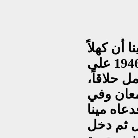
 أن كهلاً
وقف ذات يوم من عام 1946 على
ل حلاقاً،
معان وفي
دعاه مينا
ل ثم دخل