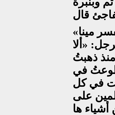
م وبنبرة
«هل لا تزال هنا؟»، فاستفسر مينا
جل: «ألا
نذ ذهبتُ
تطوعتُ في
ت في كل
لمين على
أشياء ها