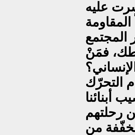
 سرت عليه
المقاومة
ر المجتمع
ك، فمَنْ
لإنساني؟
 التحرّك
ب أبنائنا
ن رحلتهم
مخفّفة من