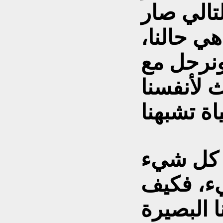
لتالي صار
هي حالنا،
ونرحل مع
 لأنفسنا
 كل شيء
شيء، فكيف
ا البصيرة