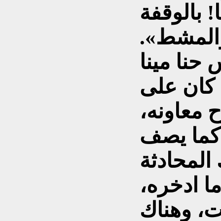
ا! بالوقفة
المشط».
حنا مينا
 كان على
ح معاونه،
 كما يصف
المحادثة
ما ادخره،
ت، وهناك