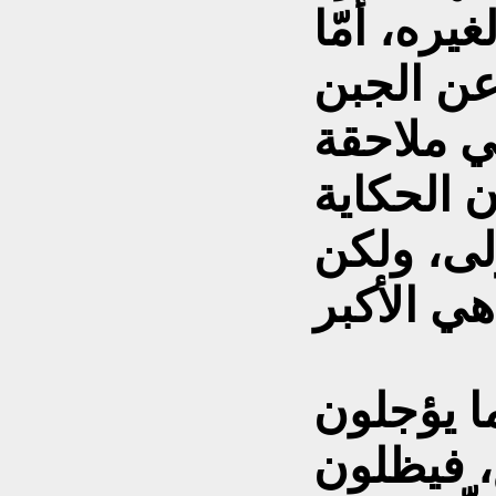
يره، أمّا
عن الجبن
ي ملاحقة
 الحكاية
ولى، ولكن
ا يؤجلون
، فيظلون