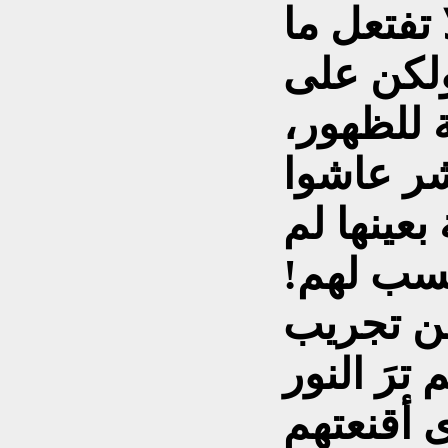
تفتعل ما
لكن على
 للظهور،
شر عاشوا
بعينها لم
نسب لهم!
ن تجريب
ترَ النور