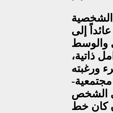
 الشخصية
ائداً إلى
ي والوسط
ل ذاتية،
ء ورغبته
 مجتمعية-
عي الشخص
إن كان خط