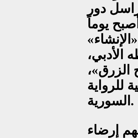
اسل دور
بح يوماً
الإنشاء»
 الأدبي،
ح الزرق»،
ة للرواية
السورية.
امهم إرضاء