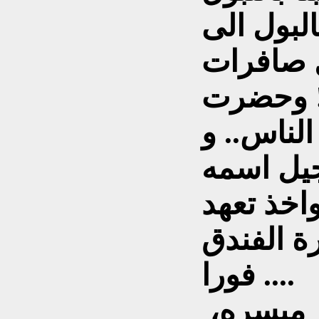
البول الى
ل صافرات
!! وحضرت
الناس.. و
جيل اسمه
اخذ تعهد
ة الفندق
فورا ....
 ميسره،