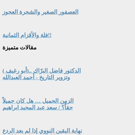
العصفور الصغير والشجرة العجوز
فلة والأقزام الثمانية!!
مقالات
متميزة
الدكتور فاضل البرّاك ..(أبو رغيف )
وتزوير التاريخ - أحمد العبدالله
الزمن الجميل … هل كان جميلاً
حقاً؟ / سعد عبد المجيد ابراهيم
نهاية اليقين النووي إذا لم يعد الردع