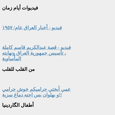
فيديوات
أيام زمان
فيديو - أخبار العراق عام/ ١٩٥٧
فيديو - قصة عبدالكريم قاسم كاملة
، تأسيس جمهورية العراق ونهايته
المأساوية
من
القلب للقلب
عمي أبختي حراميكم خوش حرامي
و بهلوان بس احنه دماغ سزية!!
أطفال
الگاردينيا