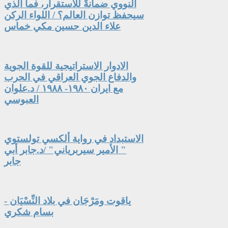
النووي ضمانةً للاستقرار، فما الذي
سيحفظ توازن العالم؟ / اللواء الركن
علاء الدين حسين مكي خماس
الادوار الاستراتيجية للقوة الجوية
والدفاع الجوي العراقي في الحرب
مع ايران ١٩٨٠- ١٩٨٨ / د.علوان
العبوسي
الاستبداد في رواية ألكسي تولستوي
" الأمير سيربرياني" /د.جابر أبي
جابر
ياقوت ومَرْجَان في بلاد النِّسْيَان -
بسام شكري