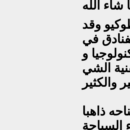
وكيو وقد
فنادق في
نولوجيا و
نية الشي
حه ذاهبا
ء السباحة