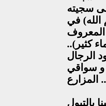
لى سجيته
 الله) في
 المعروف
ء كثير)..
د الرجال
و سواقي
لمزارع ..
ا بالتبول