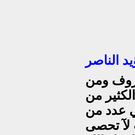
يد الناصر
روف ومن
الكثير من
 عدد من
 لآ تحصى