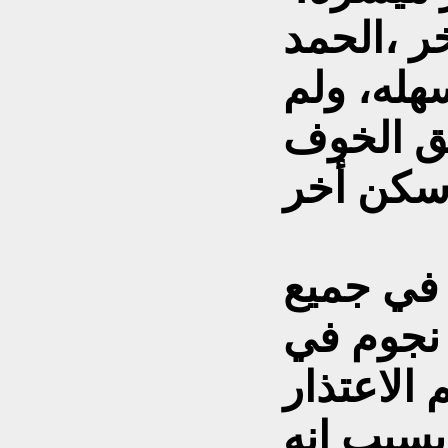
ر ،الحمد
هله، ولم
 الخوف
في جميع
لفنادق الـ 5 و الـ 4 والـ 3 نجوم في
الاعتذار
بسبب انه