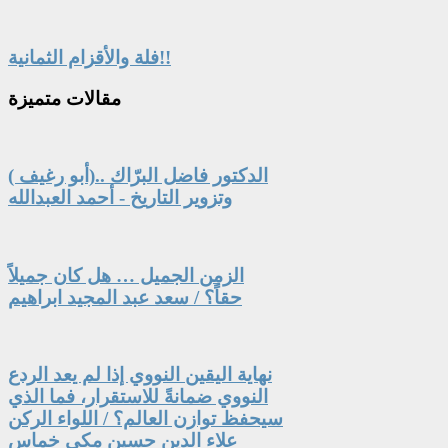
فلة والأقزام الثمانية!!
مقالات
متميزة
الدكتور فاضل البرّاك ..(أبو رغيف )
وتزوير التاريخ - أحمد العبدالله
الزمن الجميل … هل كان جميلاً
حقاً؟ / سعد عبد المجيد ابراهيم
نهاية اليقين النووي إذا لم يعد الردع
النووي ضمانةً للاستقرار، فما الذي
سيحفظ توازن العالم؟ / اللواء الركن
علاء الدين حسين مكي خماس