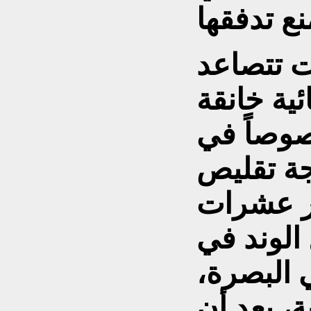
ت تتصاعد
ئية خانقة
صوصاً في
جة تقليص
بر عشرات
 الوند في
 البصرة،
ة، بعد أن