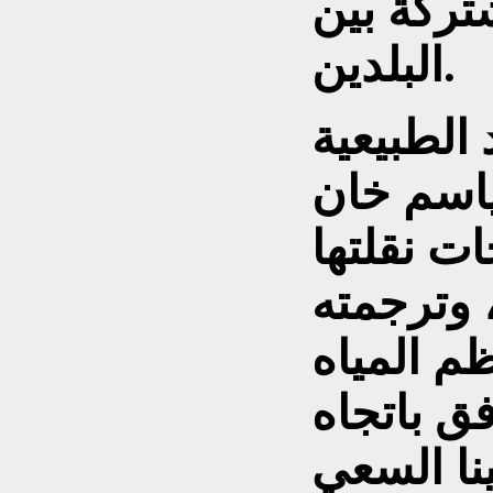
شتركة بين
البلدين.
 الطبيعية
ياسم خان
ت نقلتها
، وترجمته
م المياه
فق باتجاه
نا السعي