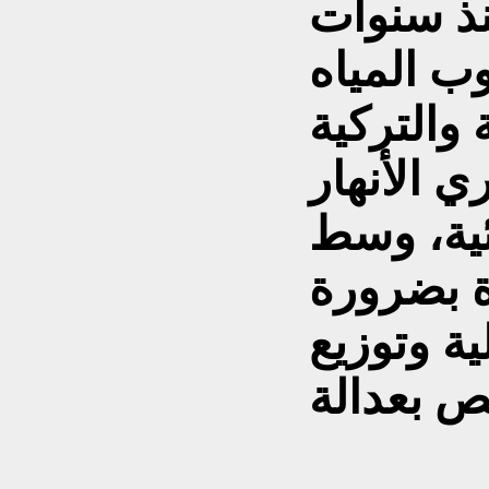
نذ سنوات
 المياه
 والتركية
ي الأنهار
ئية، وسط
 بضرورة
ية وتوزيع