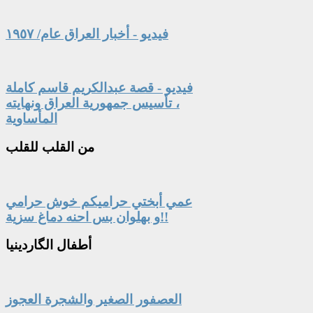
فيديو - أخبار العراق عام/ ١٩٥٧
فيديو - قصة عبدالكريم قاسم كاملة
، تأسيس جمهورية العراق ونهايته
المأساوية
من
القلب للقلب
عمي أبختي حراميكم خوش حرامي
و بهلوان بس احنه دماغ سزية!!
أطفال
الگاردينيا
العصفور الصغير والشجرة العجوز