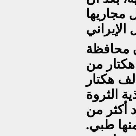
مجاريها
ن محافظة
641 ألف هكتار من
بات الطبيعية و780 ألف هكتار
ة الثروة
د أكثر من
منها طبي.