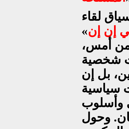
اق لقاء
 إن إن
»
 من أمس،
ت شخصية
ن، بل إن
ت سياسية
 وأسلوب
ان. وحول