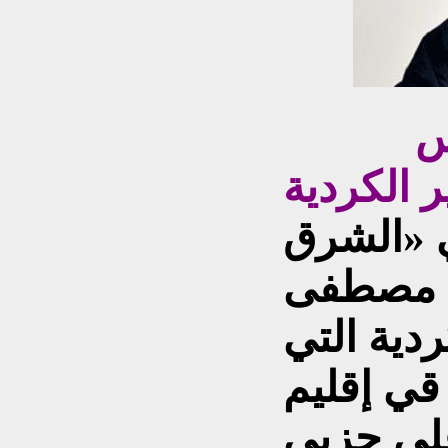
س
ر الكردية
ي «الشرق
ن مصطفى
ردية التي
قي إقليم
على حزبي