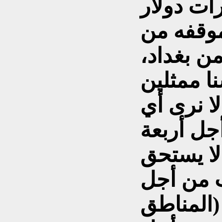
ات دولار
وقفه من
ن بغداد،
نا ممثلين
لا نرى أي
جل أربعة
لا يستحق
ب من أجل
(المناطق