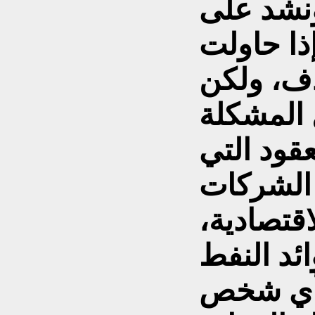
ونشد على
ذا حاولت
ف، ولكن
 المشكلة
عقود التي
 الشركات
قتصادية،
ئد النفط
أي شخص