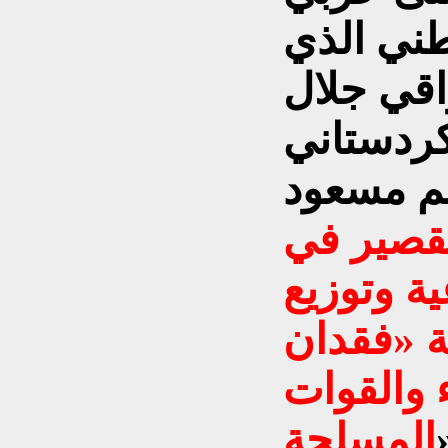
طني الذي
اقي جلال
كردستاني
يم مسعود
تقصير في
ية وتوزيع
ة «فقدان
ء والقوات
المسلحة