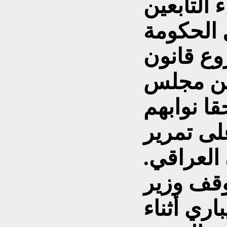
 التابعين
 الحكومة
وع قانون
 من مجلس
قا نوابهم
لى تمرير
 العراقي.
وقف وزير
اري أثناء