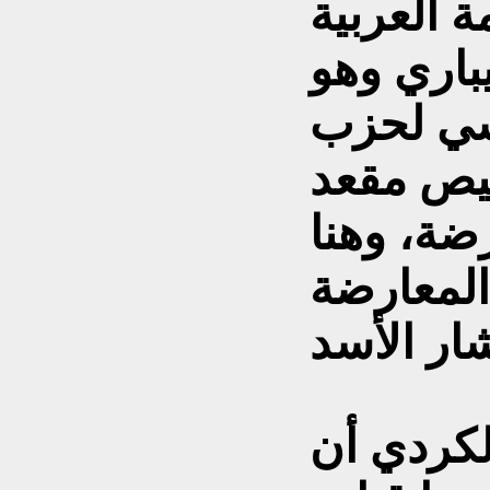
 العربية
باري وهو
سي لحزب
يص مقعد
ضة، وهنا
لمعارضة
لكردي أن