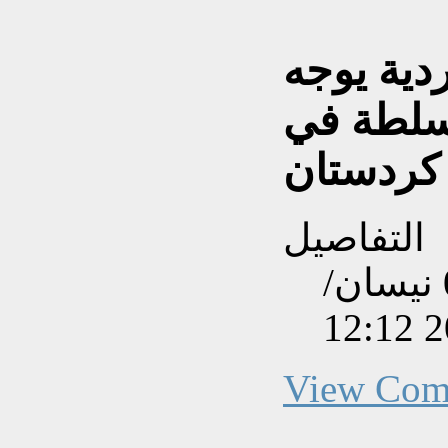
دية يوجه
لسلطة في
كردستان
التفاصيل
تم إنشاءه بتاريخ الأربعاء, 03 نيسان/
View Com