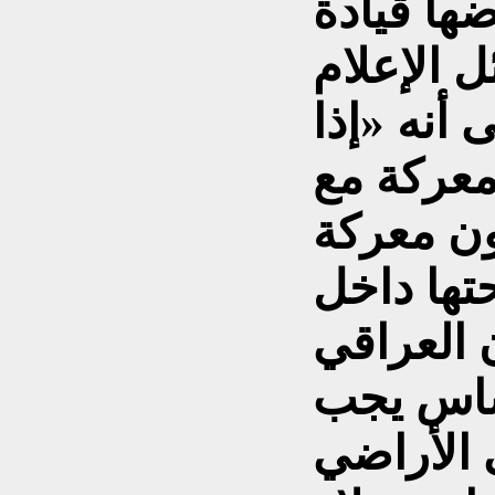
ها قيادة
 الإعلام
 أنه «إذا
عركة مع
ون معركة
تها داخل
 العراقي
أساس يجب
 الأراضي