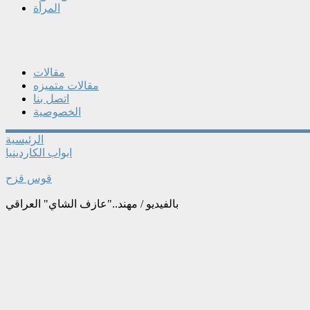
المرأة
مقالات
مقالات متميزه
اتصل بنا
الخصوصية
الرئيسية
ابواب الكاردينيا
قوس قزح
بالفيديو / مهند.."عازف الشاي" العراقي