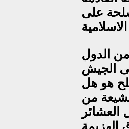
لحة على
من الدول
لى الجيش
لح هو هل
لشيعة من
 العشائر
 الهزيمة