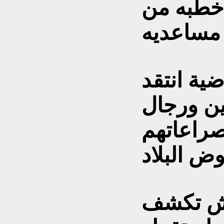
خطبه من
ضية انتقد
يين ورجال
صراعاتهم
يش تكشف