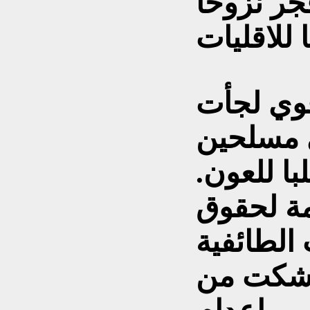
فجر نزوحا
وي لجأت
ى مسلحين
ا للعون.
مة لحقوق
الطائفية
ي شكت من