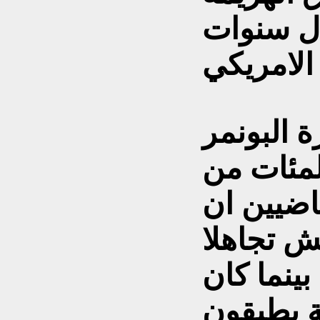
ال سنوات
 البونمر
المئات من
ماضيين ان
ش تجاهلا
بينما كان
ية يطبقون