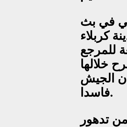
ني في بث
ة كربلاء
ة للمرجع
ح خلالها
كان الجيش
فاسدا.
من تدهور