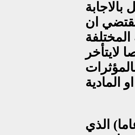
بالاجابة
قتضي ان
المختلفة
 لايتأخر
بالمؤثرات
د السيستاني (84 عاما) الذي