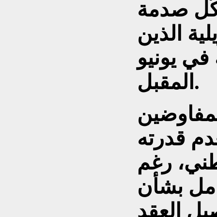
كّل صدمة
لية الذين
 في يونيو
المقبل.
لمفاوضين
دم قدرته
طني، رغم
امل بشأن