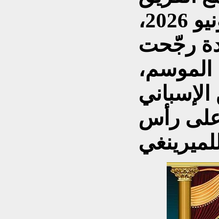
الملكي يمتد حتى 30 يونيو 2026،
دة رجّحت
ة الموسم،
الإسباني
 على رأس