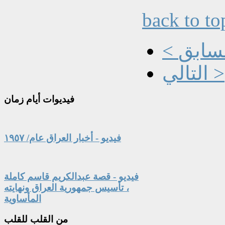
back to to
السابق
التالي >
فيديوات
أيام زمان
فيديو - أخبار العراق عام/ ١٩٥٧
فيديو - قصة عبدالكريم قاسم كاملة
، تأسيس جمهورية العراق ونهايته
المأساوية
من
القلب للقلب