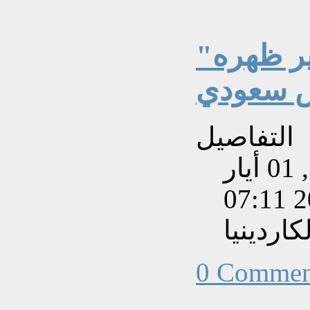
"ماركا": أنشيلوتي يُدير ظهره
ض سعودي
التفاصيل
تم إنشاءه بتاريخ الخميس, 01 أيار
202
اردينيا
0 Commen