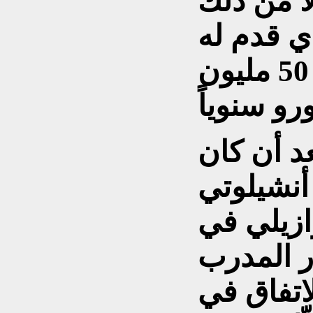
ً من ذلك
ي قدم له
عرضاً مالياً خيالياً بلغ نحو 50 مليون
د أن كان
أنشيلوتي
ازيلي في
ر المدرب
اتفاق في