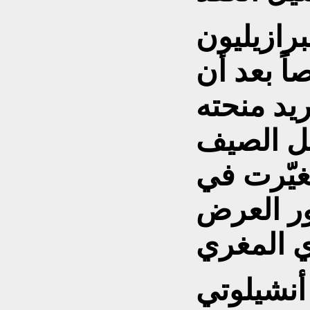
رازيليون
ً بعد أن
ريد منحته
يل الصيف
غيّرت في
ور العرض
نشيلوتي