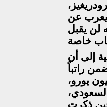
ودريغيز،
ليعرب عن
ه لن يقبل
ة إلى أن
من راتباً
صل إلى نحو 50 مليون يورو،
السعودي،
ين ذكرت