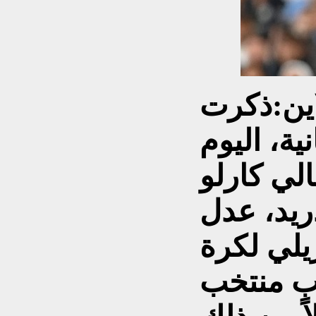
ين:
ذكرت
ية، اليوم
الي كارلو
ريد، عدل
زيلي لكرة
يب منتخب