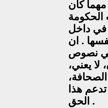
هما كان
الحكومة
 في داخل
سها . ان
في نصوص
 لا يعني،
الصحافة،
تدعم هذا
الحق .