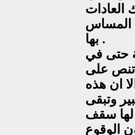
لك العادات
 المساس
بها .
ة حتى في
 تنص على
لا ان هذه
ير وتبقى
 لها سقف
ن الوقوع