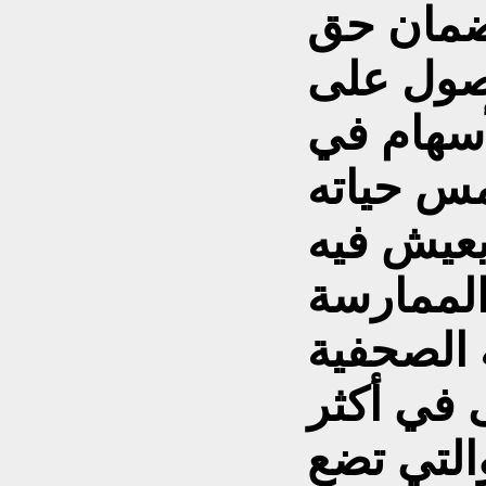
ضمان حق
صول على
أسهام في
يمس حياته
لممارسة
 الصحفية
 في أكثر
التي تضع