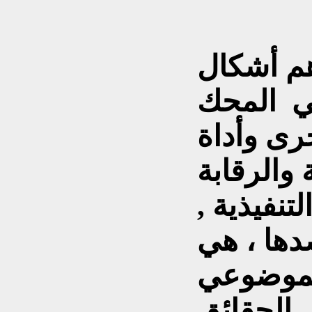
هم أشكال
هي المحك
رى وأداة
 والرقابة
تنفيذية ,
دها ، هي
الموضوعي
 الحقائق