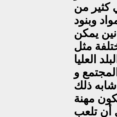
 كثير من
واد وبنود
ين يمكن
تلفة مثل
لد العليا
المجتمع و
كون مهنة
 أن تلعب