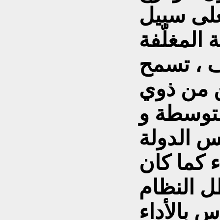
على سبيل
 المغلّفة
 ، تسمح
ن من ذوي
متوسطة و
س الدولة
ء كما كان
ظل النظام
 بالأداء