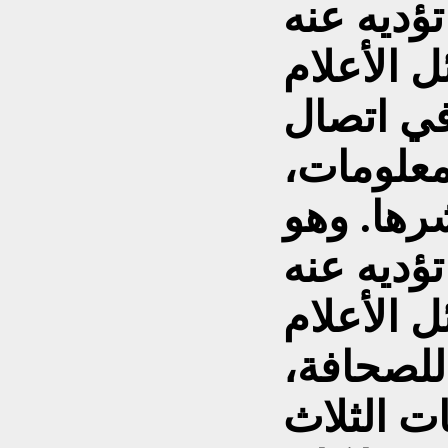
ؤديه عنه
في اتصال
معلومات،
رها. وهو
ؤديه عنه
للصحافة،
ت الثلاث