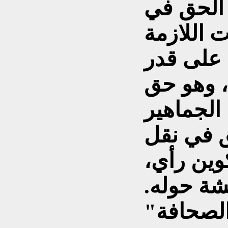
 الحق في
 اللازمة
 على قدر
 وهو حق
ق في نقل
وين رأي،
شة حوله.
الصحافة"