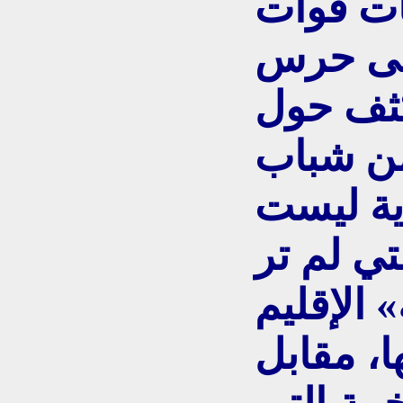
ت قوات
إلى حرس
كثف حول
ن شباب
دية ليست
تي لم تر
 الإقليم
ا، مقابل