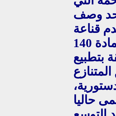
خمة التي
حد وصف
م قناعة
فريق المالكي بالمادة 140
ة بتطبيع
لمتنازع
دستورية،
ى حاليا
 التوسع