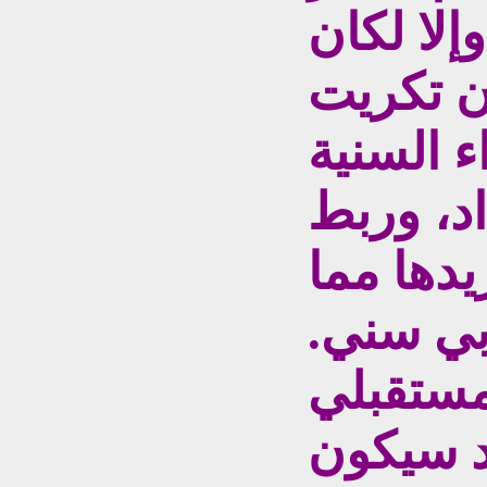
لا لكان
ن تكريت
ء السنية
داد، وربط
يدها مما
بي سني.
مستقبلي
د سيكون