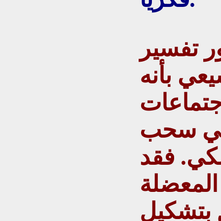
ر تفسير
يعي بأنه
جتماعات
في سحب
كي. فقد
 المعضلة
ق بتشكيل