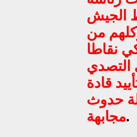
ط الجيش
كلهم من
كي نقاطا
 التصدي
ييد قادة
لة حدوث
.
مجابهة