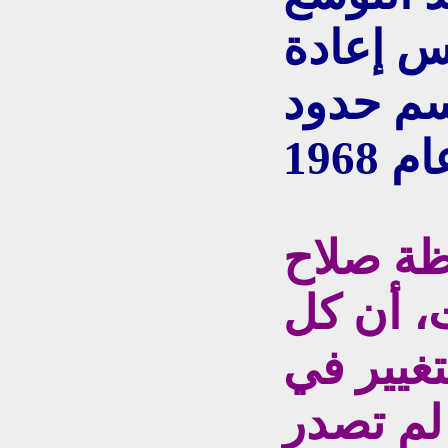
س إعادة
سم حدود
ظة صلاح
، أن كل
تغيير في
لم تصدر