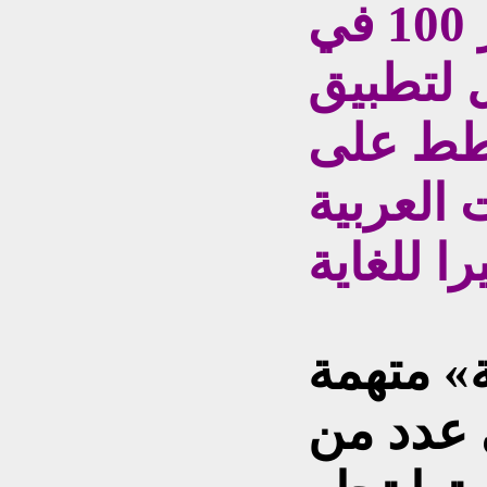
قرارا طائفيا غير مبرر 100 في
ل لتطبيق
رير خطط على
العربية
ة» متهمة
 عدد من