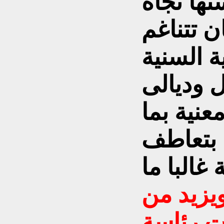
تها تجاه
ن تتناغم
ة السنية
 وديالى
عنية بما
بتعاطف
 غالبا ما
يزيد من
ات رئاسة