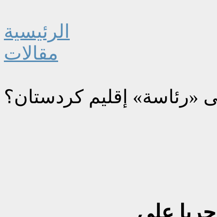
الرئيسية
مقالات
ى «رئاسة» إقليم كردستان؟
حربا على