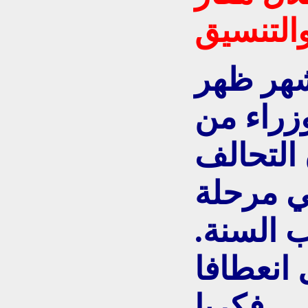
والتنسيق
شهر ظهر
زراء من
 التحالف
ي مرحلة
 السنة.
انعطافا
فكريا.