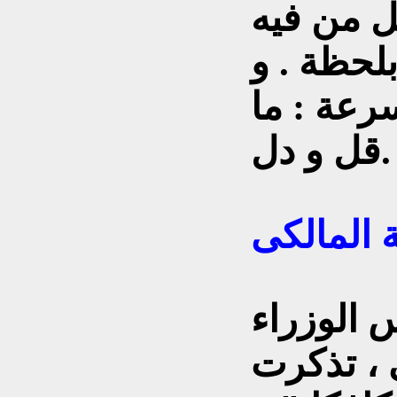
 من فيه
لحظة . و
رعة : ما
قل و دل.
 الوزراء
 ، تذكرت