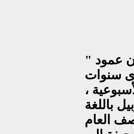
ن عمود
"
ى سنوات
سبوعية ،
يل باللغة
صف العام