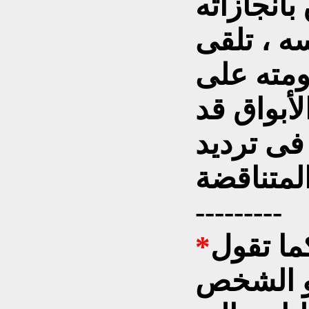
بأنجازاته
ه ، تلقى
مته على
لأبواق قد
فى ترديد
---------
ا تقول
هو الشخص