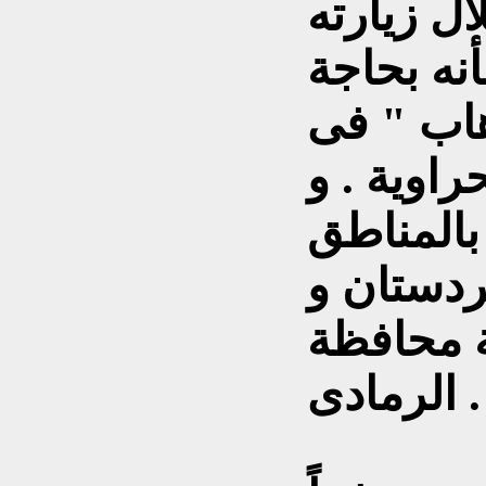
ال زيارته
أنه بحاجة
هاب " فى
راوية . و
بالمناطق
كردستان و
ة محافظة
الرمادى .