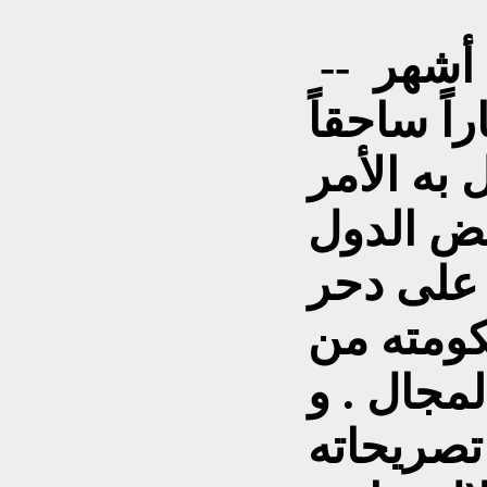
-- صرح المالكى قبل عدة أشهر
ً ساحقاً
به الأمر
عض الدول
على دحر
كومته من
مجال . و
تصريحاته