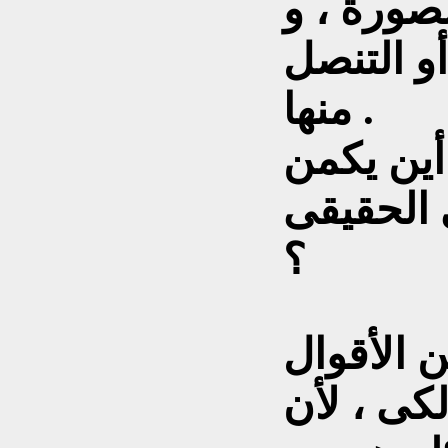
صورة ، و
أو التنصل
منها .
أين يكمن
 الحقيقى
؟
ن الأقوال
لكى ، لأن