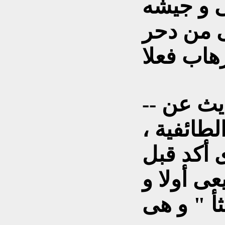
ى و جيشه
ى من دحر
-- يروق للمالكى كثيراً الحديث عن
لطائفية ،
 أكد قبل
ى أولا و
ثأ " و هى