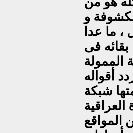
له هو من
مكشوفة و
، ما عدا
 بقائه فى
ة الممولة
دد أقواله
تها شبكة
 العراقية
ن المواقع