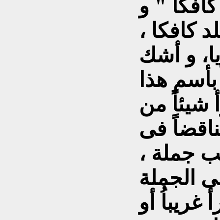
افكا " و
د كافكا ،
يا، و أشك
بأسم هذا
 شيئاً من
ناقضاً فى
ب جملة ،
ى الجملة
 غريباُ أو