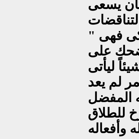
كان يسعى
كى فهى "
 ضحك على
ئاً ليأتى
أمر لم يعد
ه المفضل
خ للطلاق