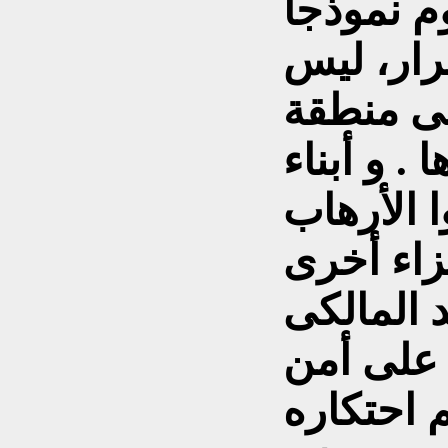
م نموذجاً
قرار، ليس
ى منطقة
 و أبناء
 الأرهاب
اء أخرى
د المالكى
 على أمن
 احتكاره