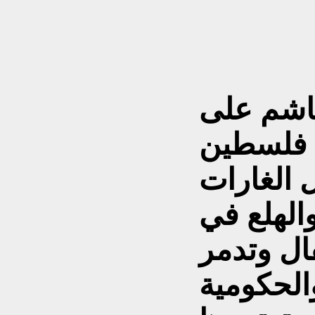
غاشم على
 فلسطين
ل الغارات
الهلع في
ال وتدمر
والحكومية