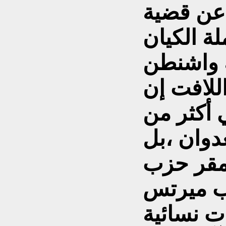
 عن قضية
ة الكيان
ه واشنطن
للافت إن
أكثر من
عدوان ،بل
 مقر حزب
ب ميرتس
ت نسائية