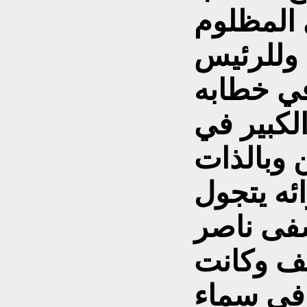
وللرئيس
في خطابه
لكبير في
وبالذات
ه يتجول
فى ناصر
ف وكانت
في سماء