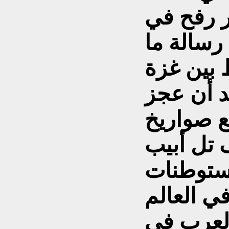
ر رفح في
 رسالة ما
 بين غزة
د أن عجز
ع صواريخ
تل أبيب
ستوطنات
ي العالم
لعرب في