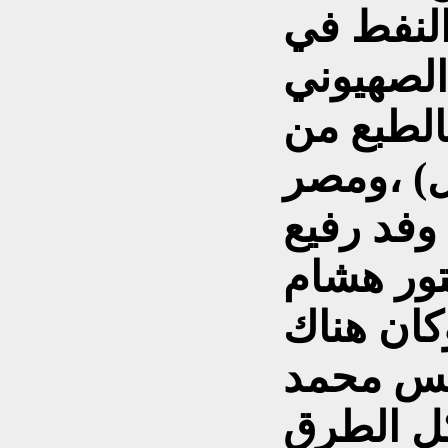
النفط في
الصهيوني
لطبع من
ل) ،ومصر
فد رفيع
تور هشام
كان هناك
يس محمد
كل الطرق