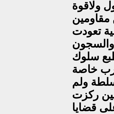
 ولاقوة
 مقاومين
ية تعودت
بع سلوك
عرب خاصة
سلطة ولم
حين ركزت
لى قضايا