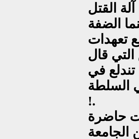
لة القتل
نما الضفة
ع تعهدات
التي قال
 تندلع في
ي السلطة
!.
نت حاضرة
 الجامعة