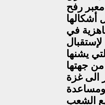
 معبر رفح
 أشكالها
اهزية في
إستقبال
تي يشنها
من جهتها
 الى غزة
 ومساعدة
مع الشعب