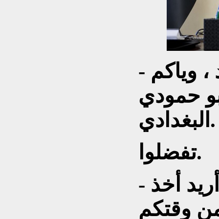
- الله بالخير عيوني أبو زيد ، وياكم
بو حمودي
البغدادي.
تفضلوا.
- زاد فضلكم عيوني ، ما أريد أخذ