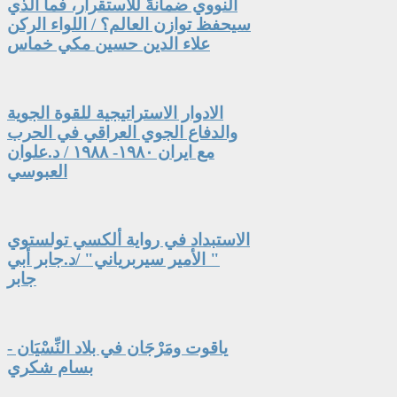
النووي ضمانةً للاستقرار، فما الذي
سيحفظ توازن العالم؟ / اللواء الركن
علاء الدين حسين مكي خماس
الادوار الاستراتيجية للقوة الجوية
والدفاع الجوي العراقي في الحرب
مع ايران ١٩٨٠- ١٩٨٨ / د.علوان
العبوسي
الاستبداد في رواية ألكسي تولستوي
" الأمير سيربرياني" /د.جابر أبي
جابر
ياقوت ومَرْجَان في بلاد النِّسْيَان -
بسام شكري