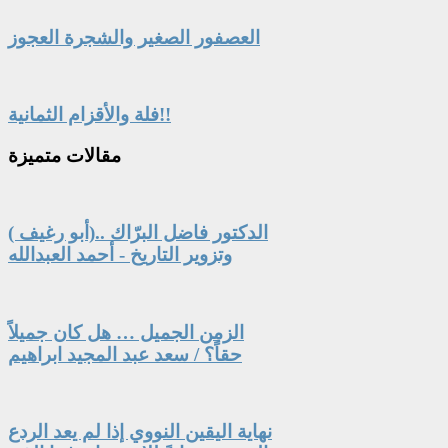
العصفور الصغير والشجرة العجوز
فلة والأقزام الثمانية!!
مقالات
متميزة
الدكتور فاضل البرّاك ..(أبو رغيف )
وتزوير التاريخ - أحمد العبدالله
الزمن الجميل … هل كان جميلاً
حقاً؟ / سعد عبد المجيد ابراهيم
نهاية اليقين النووي إذا لم يعد الردع