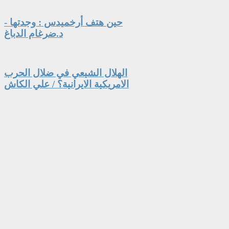
حين هتف أرخميدس : وجدتها -
د.ضرغام الدباغ
الهلال الشيعي في ضلال الحرب
الامريكية الايرانية؟ / علي الكاش