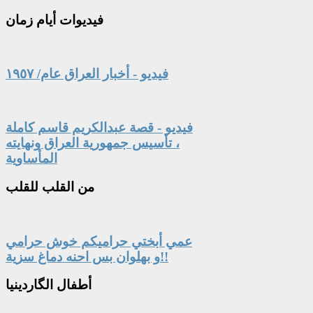
فيديوات
أيام زمان
فيديو - أخبار العراق عام/ ١٩٥٧
فيديو - قصة عبدالكريم قاسم كاملة
، تأسيس جمهورية العراق ونهايته
المأساوية
من
القلب للقلب
عمي أبختي حراميكم خوش حرامي
و بهلوان بس احنه دماغ سزية!!
أطفال
الگاردينيا