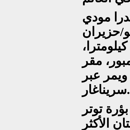
ندرا مودي
و/حزيران
202 ويبلغ طوله 272 كيلومترا،
بور، مقر
ويمر عبر
سريناغار.
بؤرة توتر
تان الأكثر