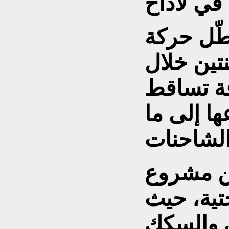
طّل حركة
نتين خلال
ة تساقط
ها إلى ما
ن مشروع
حتية، حيث
 والسكك