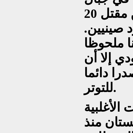
الهيمالايا أسفرت عن مقتل 20
يا و4 جنود صينيين.
 ملحوظا
دي إلا أن
را دائما
للتوتر.
الأغلبية
ستان منذ