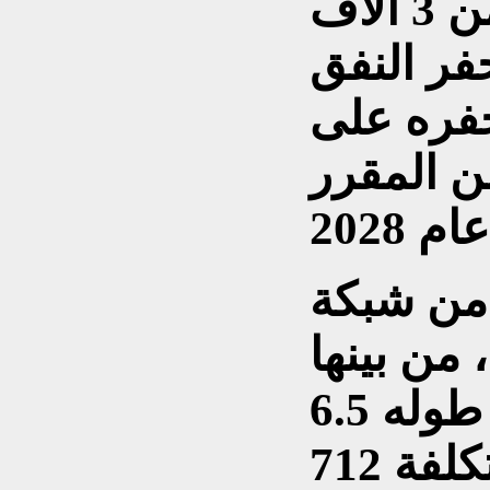
دولار، وقد شارك أكثر من 3 آلاف
م 2020 في حفر النفق
حفره على
ن المقرر
 من شبكة
سية، من بينها
نفق سونامارج الذي يبلغ طوله 6.5
كيلومترات، وهو مشروع بتكلفة 712