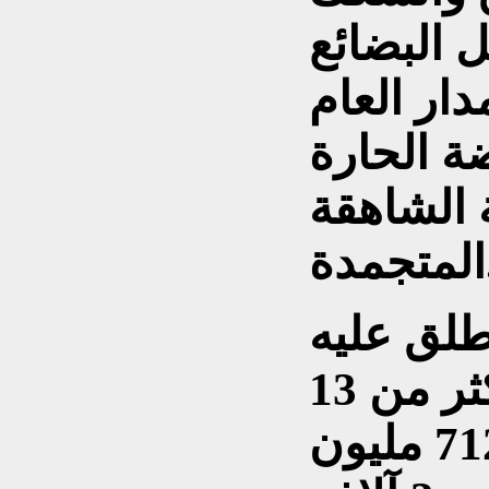
 البضائع
ار العام
ة الحارة
 الشاهقة
ة.
طلق عليه
اسم "نفق زوجيلا" أكثر من 13
كيلومترا وتقدّر تكلفته بـ712 مليون