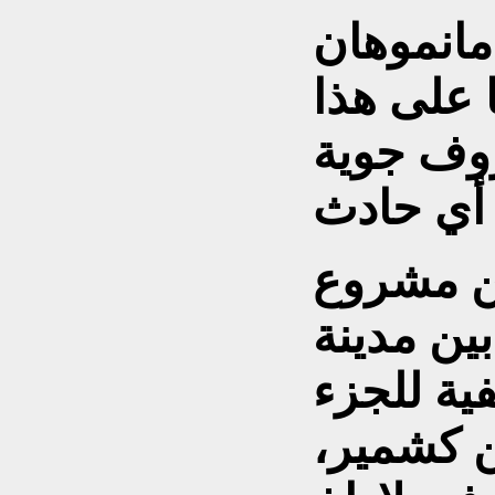
مانموهان
 على هذا
روف جوية
من مشروع
ين مدينة
ية للجزء
ن كشمير،