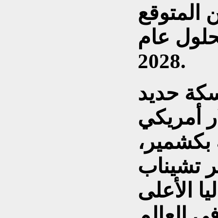
 المتوقع
بحلول عام
2028.
كة حديد
 دولار أمريكي
بكشمير،
ر تشيناب
ا الأعلى