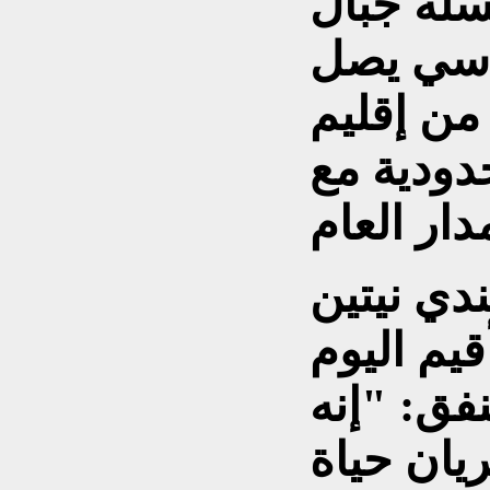
سلة جبال
ندسي يصل
من إقليم
دودية مع
دي نيتين
يم اليوم
لنفق: "إنه