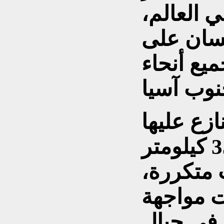
 العالم،
سان على
ميع أنحاء
ازع عليها
الممتدة على مسافة 3500 كيلومتر
 متكررة،
202 وقعت مواجهة
 في جبال