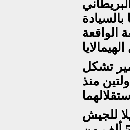
لبريطاني
هما بالسيادة
 الواقعة
ير تشكل
ولتين منذ
ا للجيش
الهندي الذي ينشر 500 ألف من