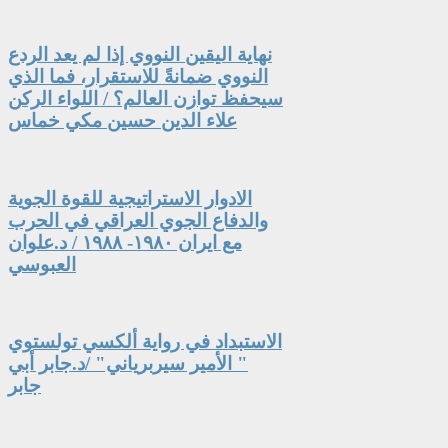
نهاية اليقين النووي إذا لم يعد الردع
النووي ضمانةً للاستقرار، فما الذي
سيحفظ توازن العالم؟ / اللواء الركن
علاء الدين حسين مكي خماس
الادوار الاستراتيجية للقوة الجوية
والدفاع الجوي العراقي في الحرب
مع ايران ١٩٨٠- ١٩٨٨ / د.علوان
العبوسي
الاستبداد في رواية ألكسي تولستوي
" الأمير سيربرياني" /د.جابر أبي
جابر