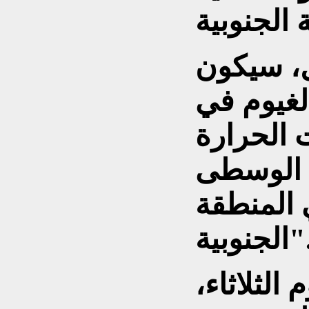
ل، سيكون
غيوم في
 الحرارة
 الوسطى
 المنطقة
جنوبية".
لثلاثاء،