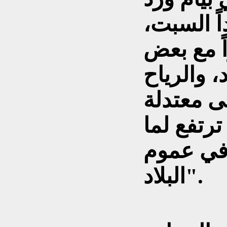
ً السبت،
 مع بعض
، والرياح
ى معتدلة
رتفع لما
في عموم
البلاد".