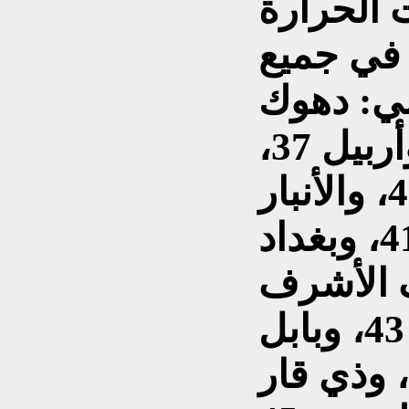
 الحرارة
 في جميع
لي: دهوك
35، والسليمانية 36، وأربيل 37،
ونينوى 38، وكركوك 40، والأنبار
وصلاح الدين وديالى 41، وبغداد
ف الأشرف
والديوانية 42، وواسط 43، وبابل
وميسان والمثنى 44، وذي قار