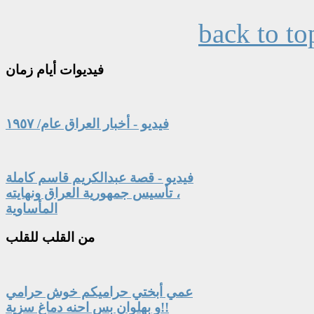
back to to
فيديوات
أيام زمان
فيديو - أخبار العراق عام/ ١٩٥٧
فيديو - قصة عبدالكريم قاسم كاملة
، تأسيس جمهورية العراق ونهايته
المأساوية
من
القلب للقلب
عمي أبختي حراميكم خوش حرامي
و بهلوان بس احنه دماغ سزية!!