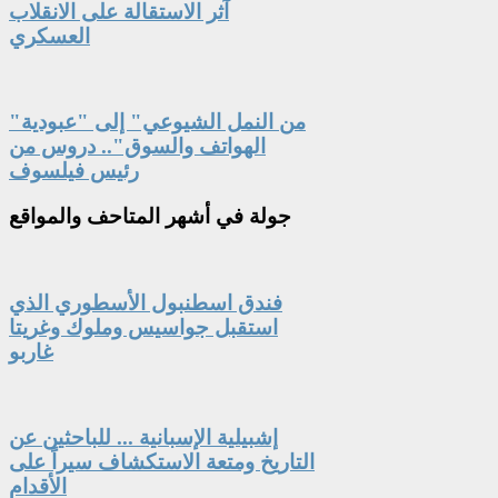
آثر الاستقالة على الانقلاب
العسكري
"من النمل الشيوعي" إلى "عبودية
الهواتف والسوق".. دروس من
رئيس فيلسوف
جولة
في أشهر المتاحف والمواقع
فندق اسطنبول الأسطوري الذي
استقبل جواسيس وملوك وغريتا
غاربو
إشبيلية الإسبانية ... للباحثين عن
التاريخ ومتعة الاستكشاف سيراً على
الأقدام