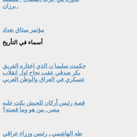
برزان .
مؤتمر ميثاق بغداد
أسماء
في التأريخ
حكمت سليما ن الذي اختاره الفريق
بكر صدقي عقب نجاح اول انقلاب
عسكري في العراق والوطن العربي
قصة رئيس أركان للجيش بكت عليه
مصر.. من هو وما قصته؟
طه الهاشمي.. رئيس وزراء عراقي