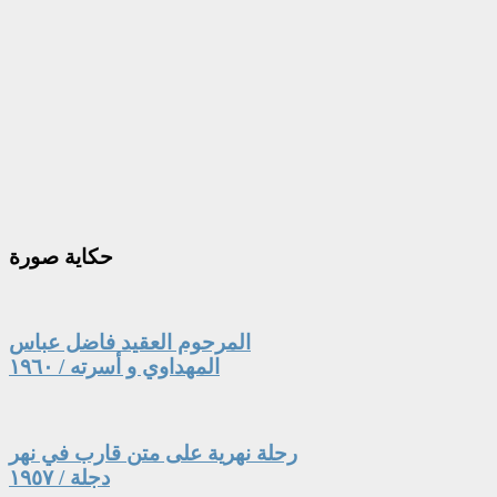
حكاية
صورة
المرحوم العقيد فاضل عباس
المهداوي و أسرته / ١٩٦٠
رحلة نهرية على متن قارب في نهر
دجلة / ١٩٥٧