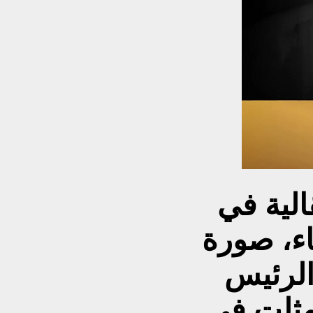
الية في
اء، صورة
 الرئيس
تمثلت في