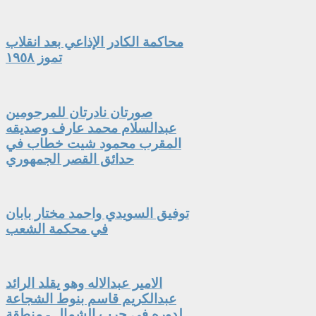
محاكمة الكادر الإذاعي بعد انقلاب
تموز ١٩٥٨
صورتان نادرتان للمرحومين
عبدالسلام محمد عارف وصديقه
المقرب محمود شيت خطاب في
حدائق القصر الجمهوري
توفيق السويدي واحمد مختار بابان
في محكمة الشعب
الامير عبدالاله وهو يقلد الرائد
عبدالكريم قاسم بنوط الشجاعة
لدوره في حرب الشمال - منطقة