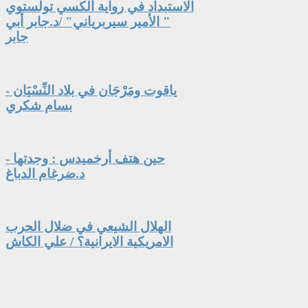
الاستبداد في رواية ألكسي تولستوي
" الأمير سيربرياني" /د.جابر أبي
جابر
ياقوت ومَرْجَان في بلاد النِّسْيَان -
بسام شكري
حين هتف أرخميدس : وجدتها -
د.ضرغام الدباغ
الهلال الشيعي في ضلال الحرب
الامريكية الايرانية؟ / علي الكاش