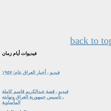
back to to
فيديوات
أيام زمان
فيديو - أخبار العراق عام/ ١٩٥٧
فيديو - قصة عبدالكريم قاسم كاملة
، تأسيس جمهورية العراق ونهايته
المأساوية