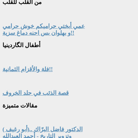
من
القلب للقلب
عمي أبختي حراميكم خوش حرامي
و بهلوان بس احنه دماغ سزية!!
أطفال
الگاردينيا
فلة والأقزام الثمانية!!
قصة الذئب في جلد الخروف
مقالات
متميزة
الدكتور فاضل البرّاك ..(أبو رغيف )
وتزوير التاريخ - أحمد العبدالله