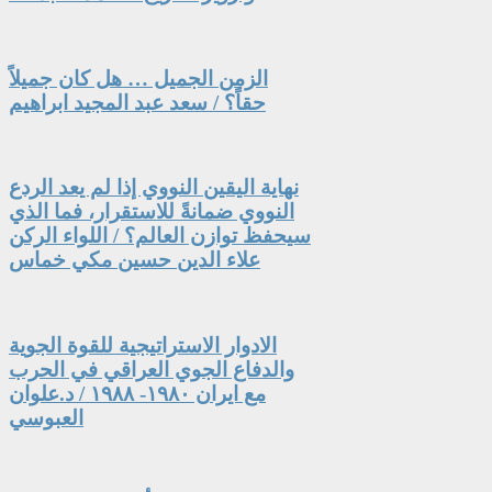
الزمن الجميل … هل كان جميلاً
حقاً؟ / سعد عبد المجيد ابراهيم
نهاية اليقين النووي إذا لم يعد الردع
النووي ضمانةً للاستقرار، فما الذي
سيحفظ توازن العالم؟ / اللواء الركن
علاء الدين حسين مكي خماس
الادوار الاستراتيجية للقوة الجوية
والدفاع الجوي العراقي في الحرب
مع ايران ١٩٨٠- ١٩٨٨ / د.علوان
العبوسي