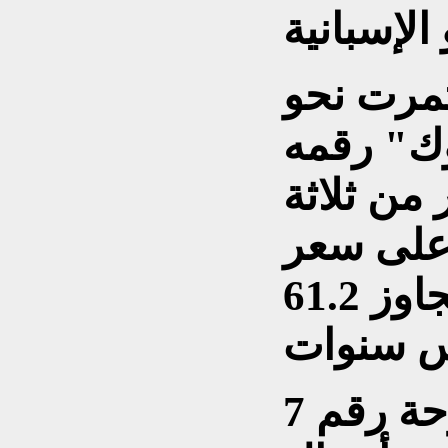
تمرت نحو
ك" رقمه
 من ثلاثة
أعلى سعر
حققته إحدى لوحاته لا يتجاوز 61.2
وتُعد اللوحة رقم 7A، 1948»