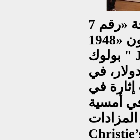
رويترز:حققت لوحة «رقم 7A،
1948» للفنان الأمريكي "جاكسون
بولوك " Jackson Pollock سعرًا
1 مليون دولار، في
إثارة في
في أمسية
 المزادات
Christ في نيويورك. بحسب