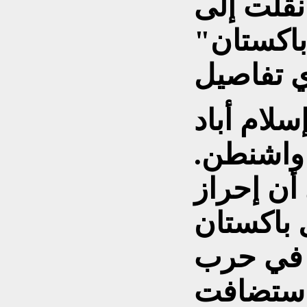
نقلت إلى
باكستان"
لام أباد
واشنطن.
أن إحراز
 باكستان
 في حرب
استضافت