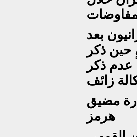
نيون بعد
 حين ذكر
 عدم ذكر
ارة مضيق
هرمز
ن القومي