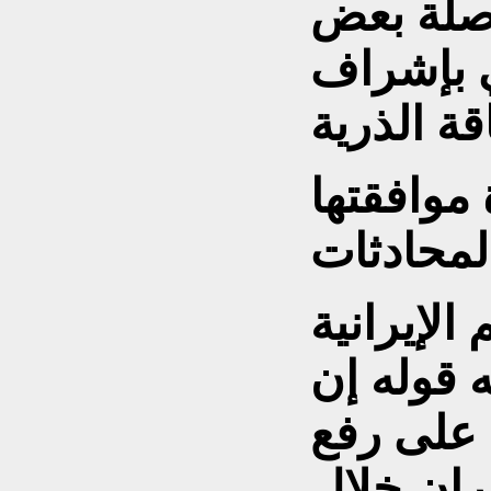
اصلة بعض
 بإشراف
 موافقتها
الإيرانية
قوله إن
 على رفع
ران خلال