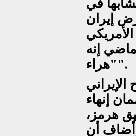
شابهاً في
رض إيران
الأمريكي
ماضي إنه
"هراء".
الإيراني
ان إنهاء
يق هرمز،
وأضاف أن