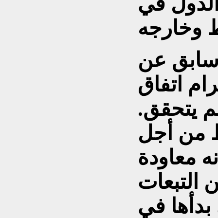
الدول في
سابق عن
رام اتفاق
م يتحقق.
 من أجل
ه معاودة
 التبعات
بدأها في