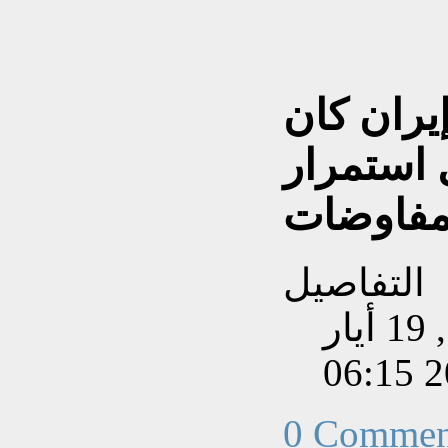
يران كان
ل استمرار
مفاوضات
التفاصيل
تم إنشاءه بتاريخ الثلاثاء, 19 أيار
202
0 Commen