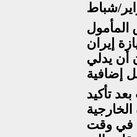
 المأمول
زة إيران
 أن يدلي
عد تأكيد
الخارجية
ي في وقت