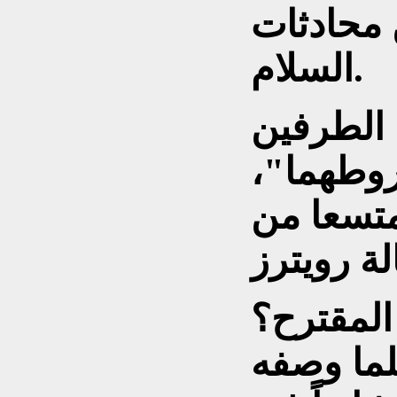
 محادثات
السلام.
 الطرفين
روطهما"،
متسعا من
المقترح؟
ثلما وصفه