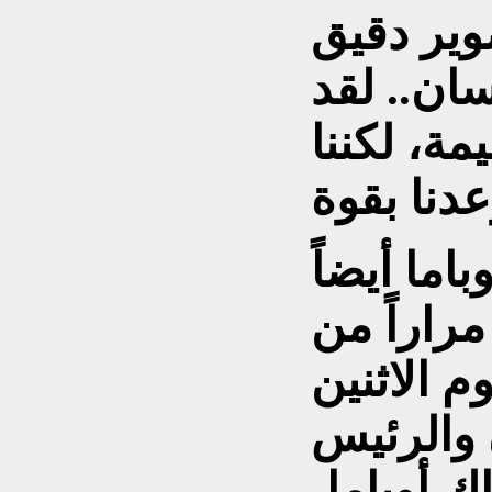
وير دقيق
سان.. لقد
مة، لكننا
اما أيضاً
راراً من
م الاثنين
 والرئيس
ك أوباما،