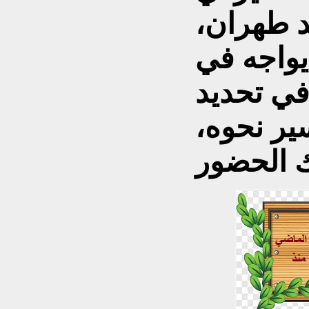
 طهران،
يواجه في
في تحديد
ير نحوه،