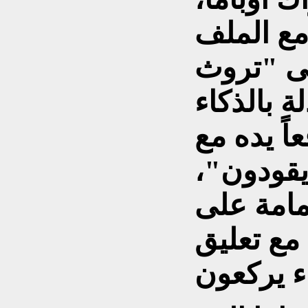
مع الملف
لى "تروث
 بالذكاء
اً يده مع
 يقودون"،
مامة على
مع تعليق