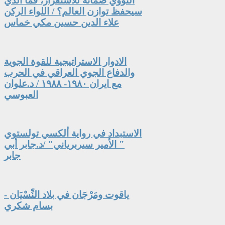
النووي ضمانةً للاستقرار، فما الذي
سيحفظ توازن العالم؟ / اللواء الركن
علاء الدين حسين مكي خماس
الادوار الاستراتيجية للقوة الجوية
والدفاع الجوي العراقي في الحرب
مع ايران ١٩٨٠- ١٩٨٨ / د.علوان
العبوسي
الاستبداد في رواية ألكسي تولستوي
" الأمير سيربرياني" /د.جابر أبي
جابر
ياقوت ومَرْجَان في بلاد النِّسْيَان -
بسام شكري