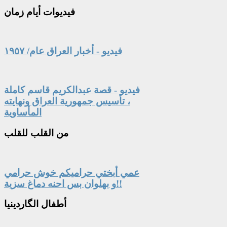
فيديوات
أيام زمان
فيديو - أخبار العراق عام/ ١٩٥٧
فيديو - قصة عبدالكريم قاسم كاملة
، تأسيس جمهورية العراق ونهايته
المأساوية
من
القلب للقلب
عمي أبختي حراميكم خوش حرامي
و بهلوان بس احنه دماغ سزية!!
أطفال
الگاردينيا