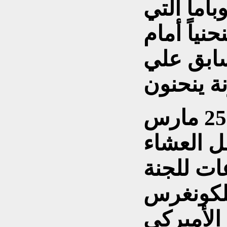
وباما التي
ياً أمام
سابق علي
كما سخر ترامب يوم 25 مارس
ل العشاء
ات للجنة
للكونغرس
الأميركي