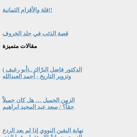
فلة والأقزام الثمانية!!
قصة الذئب في جلد الخروف
مقالات
متميزة
الدكتور فاضل البرّاك ..(أبو رغيف )
وتزوير التاريخ - أحمد العبدالله
الزمن الجميل … هل كان جميلاً
حقاً؟ / سعد عبد المجيد ابراهيم
نهاية اليقين النووي إذا لم يعد الردع