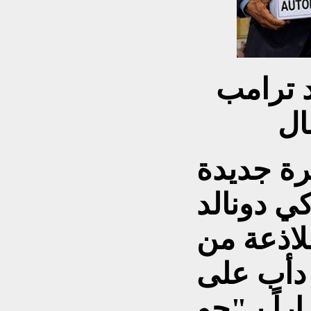
د ترامب
ة جديدة
ي دونالد
لاذعة من
 دأب على
راً بـ"جو