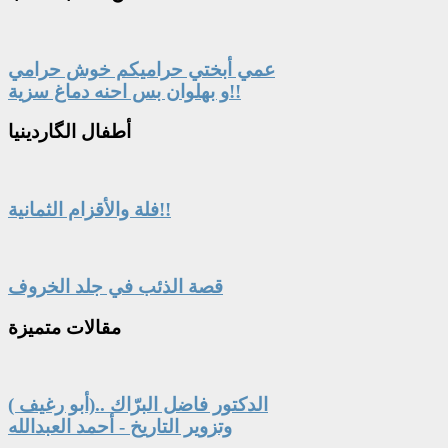
عمي أبختي حراميكم خوش حرامي
و بهلوان بس احنه دماغ سزية!!
أطفال
الگاردينيا
فلة والأقزام الثمانية!!
قصة الذئب في جلد الخروف
مقالات
متميزة
الدكتور فاضل البرّاك ..(أبو رغيف )
وتزوير التاريخ - أحمد العبدالله