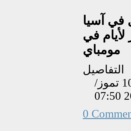
 في آسيا
لأيام في
مومباي
التفاصيل
تم إنشاءه بتاريخ الأربعاء, 10 تموز/
0 Commen