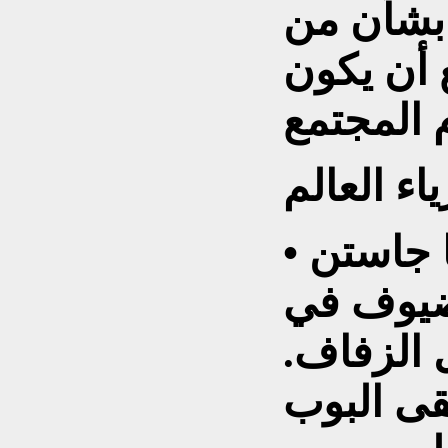
بشأن من
أن يكون
اء العالم
• في الأسبوع الماضي، أحيا جاستن
لضيوف في
الزفاف.
قى البوب