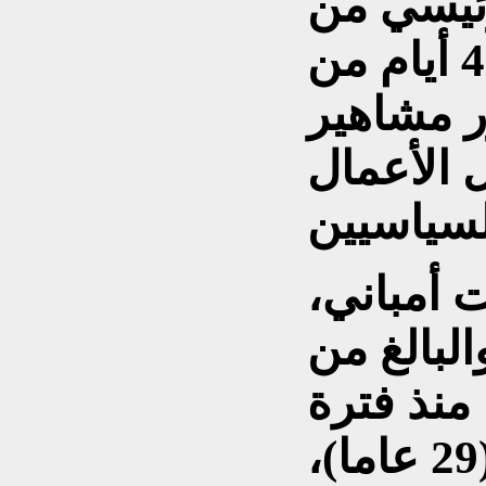
ئيسي من
المدينة على مدى 4 أيام من
ر مشاهير
 الأعمال
 أمباني،
البالغ من
قته منذ فترة
طويلة راديكا ميرشانت (29 عاما)،