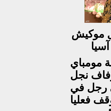
 موكيش
آسيا
نة مومباي
زفاف نجل
 رجل في
ف فعليا