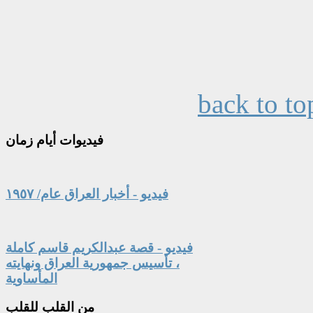
back to to
فيديوات
أيام زمان
فيديو - أخبار العراق عام/ ١٩٥٧
فيديو - قصة عبدالكريم قاسم كاملة
، تأسيس جمهورية العراق ونهايته
المأساوية
من
القلب للقلب