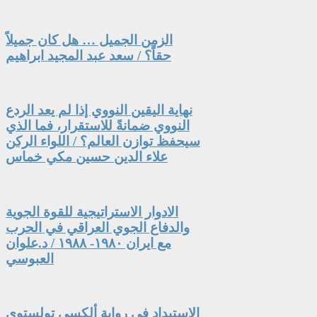
الزمن الجميل … هل كان جميلاً
حقاً؟ / سعد عبد المجيد ابراهيم
نهاية اليقين النووي إذا لم يعد الردع
النووي ضمانةً للاستقرار، فما الذي
سيحفظ توازن العالم؟ / اللواء الركن
علاء الدين حسين مكي خماس
الادوار الاستراتيجية للقوة الجوية
والدفاع الجوي العراقي في الحرب
مع ايران ١٩٨٠- ١٩٨٨ / د.علوان
العبوسي
الاستبداد في رواية ألكسي تولستوي