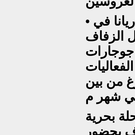
• في مارس، غنت ريانا في
ل الزفاف
لاية جوجارات
لفعاليات
غ من بين
لة بحرية
اف بحضور