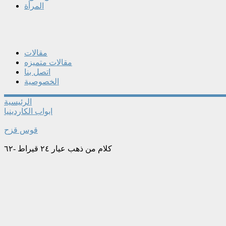
المرأة
مقالات
مقالات متميزه
اتصل بنا
الخصوصية
الرئيسية
ابواب الكاردينيا
قوس قزح
كلام من ذهب عيار ٢٤ قيراط -٦٢