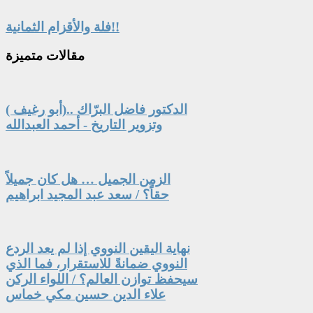
فلة والأقزام الثمانية!!
مقالات
متميزة
الدكتور فاضل البرّاك ..(أبو رغيف )
وتزوير التاريخ - أحمد العبدالله
الزمن الجميل … هل كان جميلاً
حقاً؟ / سعد عبد المجيد ابراهيم
نهاية اليقين النووي إذا لم يعد الردع
النووي ضمانةً للاستقرار، فما الذي
سيحفظ توازن العالم؟ / اللواء الركن
علاء الدين حسين مكي خماس