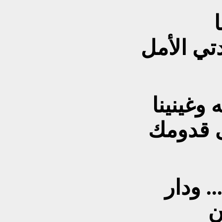
ا
ددتي الأمل
 وغينينا
لى قدومك
. ودار
ن