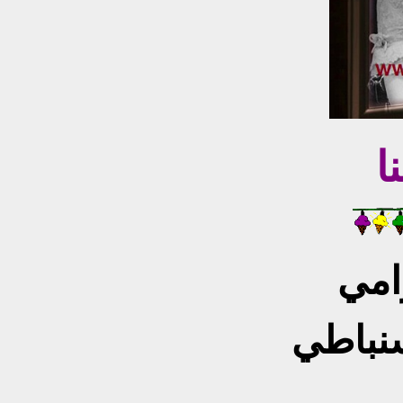
ا
رامي
سنباطي