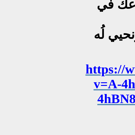
زرعك في
حيي لُه
https://
v=A-4
4hBN8