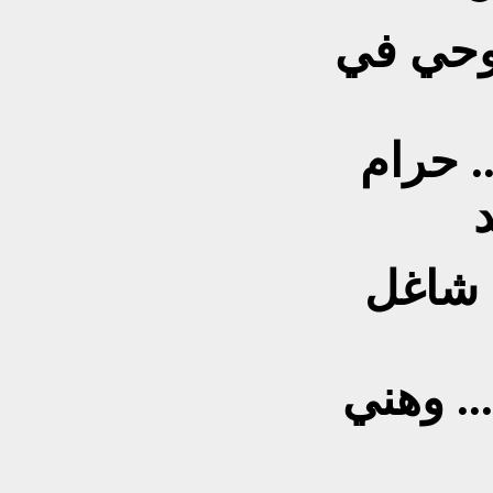
روحي في
. حرام
د
يا شاغل
. وهني