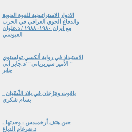
الادوار الاستراتيجية للقوة الجوية
والدفاع الجوي العراقي في الحرب
مع ايران ١٩٨٠- ١٩٨٨ / د.علوان
العبوسي
الاستبداد في رواية ألكسي تولستوي
" الأمير سيربرياني" /د.جابر أبي
جابر
ياقوت ومَرْجَان في بلاد النِّسْيَان -
بسام شكري
حين هتف أرخميدس : وجدتها -
د.ضرغام الدباغ