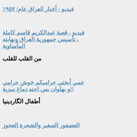
فيديو - أخبار العراق عام/ ١٩٥٧
فيديو - قصة عبدالكريم قاسم كاملة
، تأسيس جمهورية العراق ونهايته
المأساوية
من
القلب للقلب
عمي أبختي حراميكم خوش حرامي
و بهلوان بس احنه دماغ سزية!!
أطفال
الگاردينيا
العصفور الصغير والشجرة العجوز