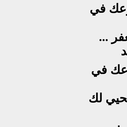
زرعك في
 ...
د
زرعك في
نحيي لك