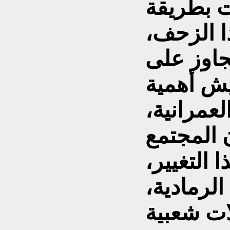
 بطريقة
ا الزحف،
اوز على
يش أهمية
عمرانية،
 المجتمع
 التغيير،
الرمادية،
ات شعبية