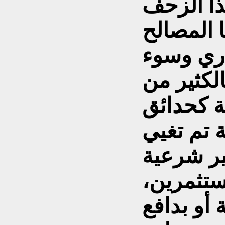
ذا الزحف
 المصالح
داري وسوء
لكثير من
ة كحدائق
 تم تغيي
ير شرعية
ستثمرين،
 أو بدافع