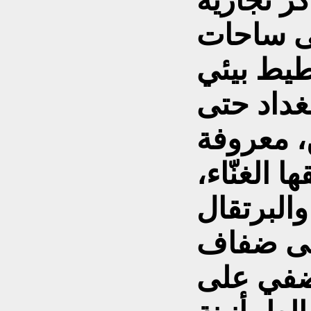
ز تجارية
ى ساحات
طيط بيئي
غداد حتى
 معروفة
 الغنّاء،
البرتقال
لى ضفاف
ضفي على