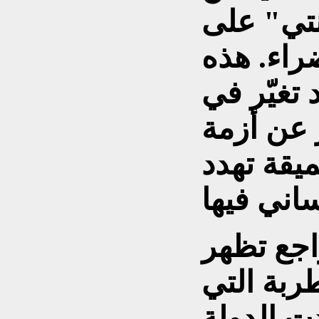
نتي" على
راء. هذه
 تغيّر في
ر عن أزمة
ميقة تهدد
اجع تظهر
طربة التي
ت الدولة