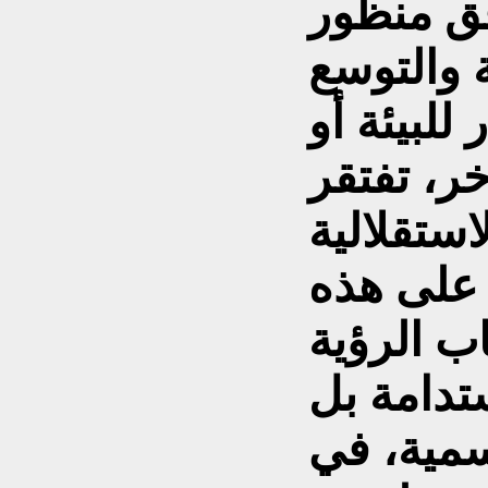
فق منظور
 والتوسع
للبيئة أو
ر، تفتقر
استقلالية
 على هذه
ب الرؤية
ستدامة بل
مية، في