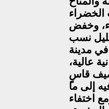
 والمناخ
 الخضراء
اء، وخفض
قليل نسب
في مدينة
ية عالية،
يف قاسٍ
ه إلى ما
ع اختفاء