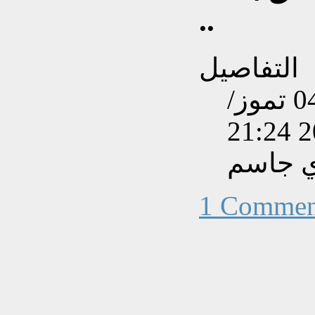
..
التفاصيل
تم إنشاءه بتاريخ الجمعة, 04 تموز/
ي جاسم
1 Commen