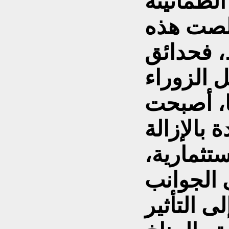
الطمأنينة
قلصت هذه
 فحدائق
ل الزوراء
ا، أصبحت
 بالإزالة
تثمارية،
 الجوانب
ى التأثير