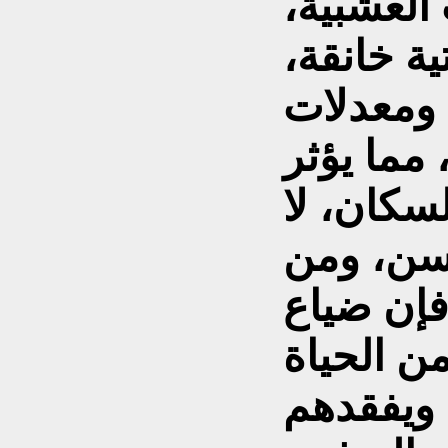
العشبية،
ة خانقة،
 ومعدلات
مما يؤثر
كان، لا
لسن، ومن
فإن ضياع
من الحياة
 ويفقدهم