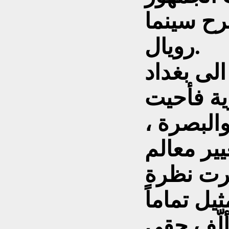
 سينما
رويال.
 وصلت الى بغداد
ة فأحيت
البصرة ،
يير معالم
يرت نظرة
ي مطلع عام 1927 ألّف حقي