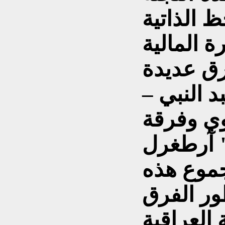
ظ الذاتية
رق عديدة
 النبي –
ي وفرقة
" آرطغرل
جموع هذه
ور الفرق