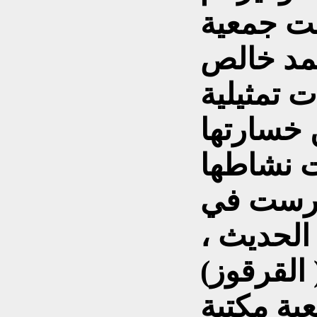
1922 تألفت جمعية
حمد خالص
 تمثيلية
 خسارتها
ت نشاطها
 غرست في
الحديث ،
فت جمعية مكتبة