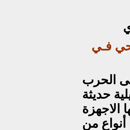
ي
رحي فـي
تى الحرب
لية حديثة
ا الاجهزة
 أنواع من