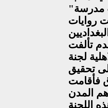
ب مدرسة"
ت روايات
دم تألفت
لية لجنة
لى تحقيق
ق فأقامت
هم المدن
ذه اللجنة