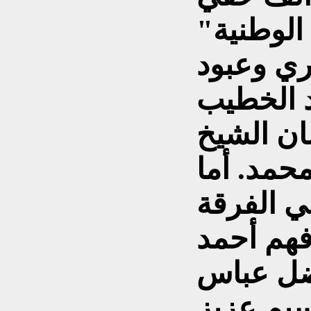
 الوطنية"
ري وعبود
د الخطيب
ن الشيخ
حمد. أما
ي الفرقة
ترة من 1927- 1935 فهم أحمد
ضل عباس
سيم عزيز