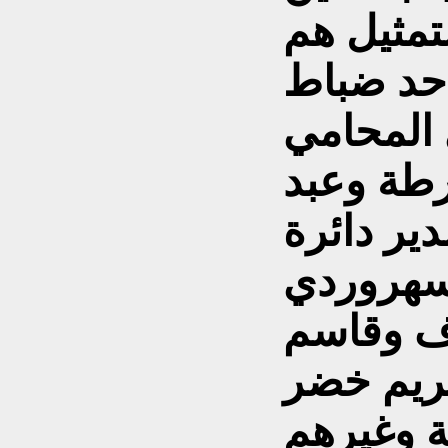
تمثيل هم
حد ضباط
 المحامي
رطة وعبد
ير دائرة
لسهروردي
ف وقاسم
كريم خضر