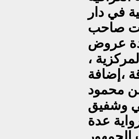
ة في دار
ابت صاحب
دة عروض
مركزية ،
ة ،إضافة
من محمود
ي وشفيق
واية عدة
 الجمهور