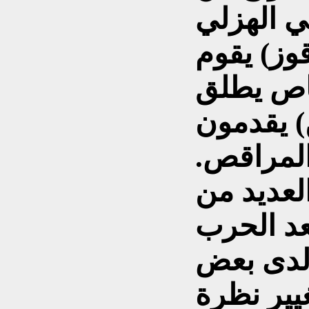
لي الهزلي
قوز) يقوم
اص يطلق
ن) يقدمون
لمراقص.
 العديد من
عد الحرب
 لدى بعض
يير نظرة