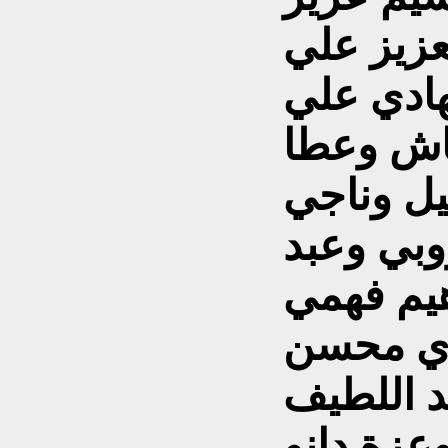
عزيز علي
هادي علي
اش وعطا
يل وناجي
وبي وعبد
هيم فهمي
زي محسن
د اللطيف
زة دانو