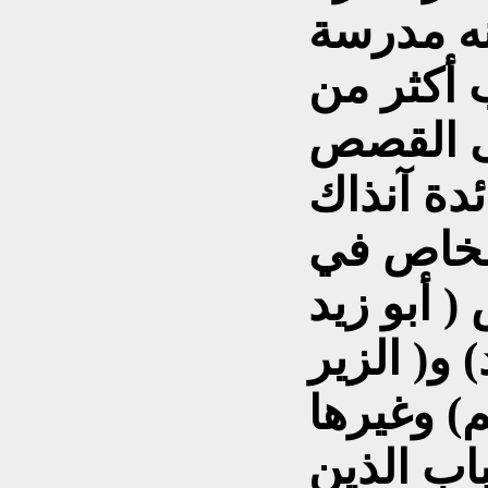
نه مدرسة
 أكثر من
لى القصص
ئدة آنذاك
شخاص في
( أبو زيد
 و( الزير
اب الذين