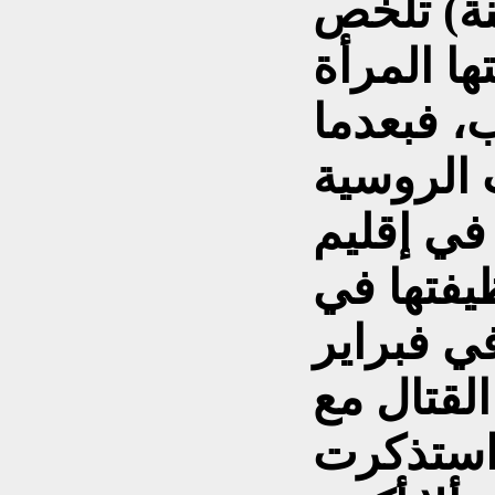
ريا (35 سنة) تلخص
ها المرأة
ب، فبعدما
 الروسية
في إقليم
فتها في
ي فبراير
 بهدف القتال مع
واستذكرت