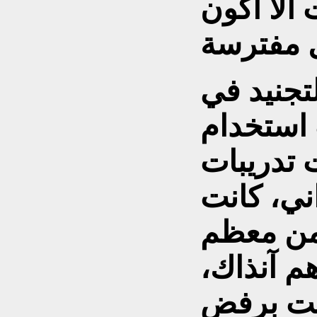
 ألا أكون
تجنيد في
 استخدام
ت تدريبات
ني، كانت
من معظم
هم آنذاك،
دمت برفض