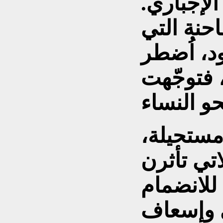
الإجباري.
حنة التي
د، اُضطر
 فتوجّهت
مستحيلة،
اتي تأثرن
لانضمام
ي وإسعاف