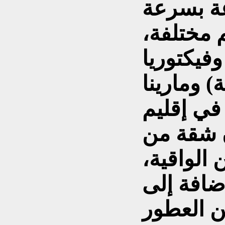
ة بسرعة
مختلفة،
24 سنة)، وفيكتوريا
 وتيتيان (22 سنة) ومارينا
 في إقليم
ن شقة من
الواقية،
ضافة إلى