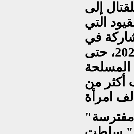
لقتال إلى
قيود التي
شاركة في
الأدوار القتالية في 2022، حتى
 المسلحة
 أكثر من
" سلطت