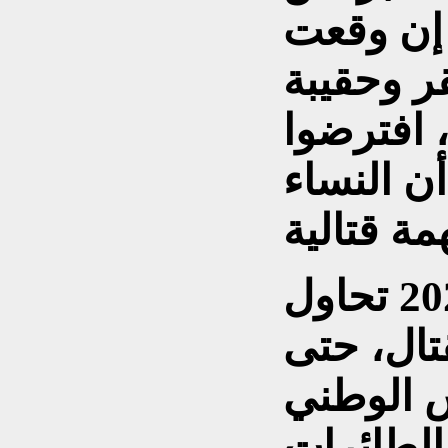
 إن وقعت
ر وحقيبة
 افترضوا
ن النساء
أمضت داريا معظم عام 2022 تحاول
تال، حتى
 الوطني
لطائرات