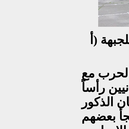
ة للجبهة (أ
لحرب مع
يين رأساً
ن الذكور
جأ بعضهم