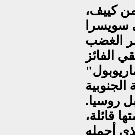
من كييف،
 سويسرا
عر الغضب
قي الفائز
اً في ماريوبول"
الجنوبية
ل روسيا.
ها قائلة،
ي أحمله