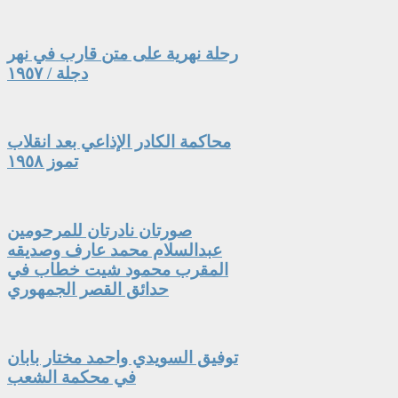
رحلة نهرية على متن قارب في نهر
دجلة / ١٩٥٧
محاكمة الكادر الإذاعي بعد انقلاب
تموز ١٩٥٨
صورتان نادرتان للمرحومين
عبدالسلام محمد عارف وصديقه
المقرب محمود شيت خطاب في
حدائق القصر الجمهوري
توفيق السويدي واحمد مختار بابان
في محكمة الشعب