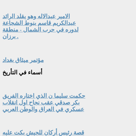
الامير عبدالاله وهو يقلد الرائد
عبدالكريم قاسم بنوط الشجاعة
لدوره في حرب الشمال - منطقة
برزان .
مؤتمر ميثاق بغداد
أسماء
في التأريخ
حكمت سليما ن الذي اختاره الفريق
بكر صدقي عقب نجاح اول انقلاب
عسكري في العراق والوطن العربي
قصة رئيس أركان للجيش بكت عليه