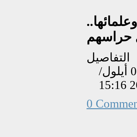
علمائها..
 حراسهم
التفاصيل
تم إنشاءه بتاريخ الإثنين, 01 أيلول/
0 Commen