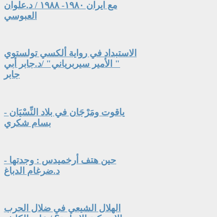
مع ايران ١٩٨٠- ١٩٨٨ / د.علوان
العبوسي
الاستبداد في رواية ألكسي تولستوي
" الأمير سيربرياني" /د.جابر أبي
جابر
ياقوت ومَرْجَان في بلاد النِّسْيَان -
بسام شكري
حين هتف أرخميدس : وجدتها -
د.ضرغام الدباغ
الهلال الشيعي في ضلال الحرب