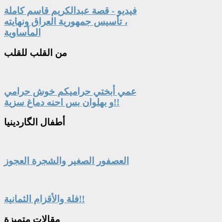
فيديو - قصة عبدالكريم قاسم كاملة
، تأسيس جمهورية العراق ونهايته
المأساوية
من
القلب للقلب
عمي أبختي حراميكم خوش حرامي
و بهلوان بس احنه دماغ سزية!!
أطفال
الگاردينيا
العصفور الصغير والشجرة العجوز
فلة والأقزام الثمانية!!
مقالات
متميزة