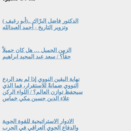
الدكتور فاضل البرّاك ..(أبو رغيف )
وتزوير التاريخ - أحمد العبدالله
الزمن الجميل … هل كان جميلاً
حقاً؟ / سعد عبد المجيد ابراهيم
نهاية اليقين النووي إذا لم يعد الردع
النووي ضمانةً للاستقرار، فما الذي
سيحفظ توازن العالم؟ / اللواء الركن
علاء الدين حسين مكي خماس
الادوار الاستراتيجية للقوة الجوية
والدفاع الجوي العراقي في الحرب