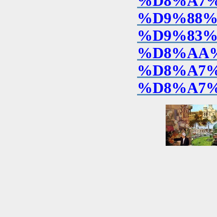
%D8%A7%
%D9%88%
%D9%83%
%D8%AA
%D8%A7%
%D8%A7%