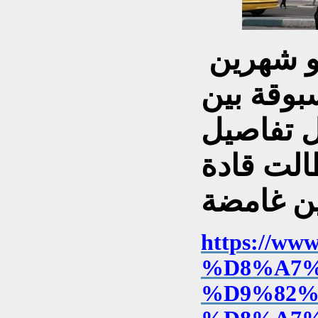
و شهرين
بوقة بين
ال تفاصيل
طالت قادة
https://w
%D8%A7%
%D9%82%