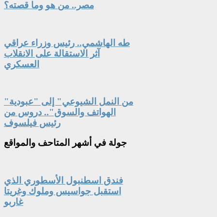
مصر.. من هو وما قصته؟
طه الهاشمي.. رئيس وزراء عراقي
آثر الاستقالة على الانقلاب
العسكري
"من النمل الشيوعي" إلى "عبودية
الهواتف والسوق".. دروس من
رئيس فيلسوف
جولة
في أشهر المتاحف والمواقع
فندق اسطنبول الأسطوري الذي
استقبل جواسيس وملوك وغريتا
غاربو