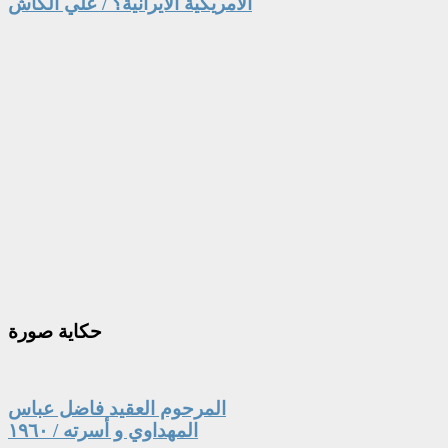
الامريكية الايرانية؟ / علي الكاش
حكاية
صورة
المرحوم العقيد فاضل عباس
المهداوي و أسرته / ١٩٦٠