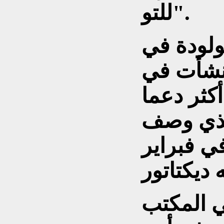
للتو".
ولودة في
 نشأت في
أكثر دعما
الذي وصف
ي فبراير
ي المكتب