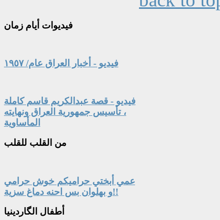
فيديوات
أيام زمان
فيديو - أخبار العراق عام/ ١٩٥٧
فيديو - قصة عبدالكريم قاسم كاملة
، تأسيس جمهورية العراق ونهايته
المأساوية
من
القلب للقلب
عمي أبختي حراميكم خوش حرامي
و بهلوان بس احنه دماغ سزية!!
أطفال
الگاردينيا