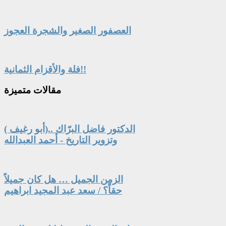
العصفور الصغير والشجرة العجوز
فلة والأقزام الثمانية!!
مقالات
متميزة
الدكتور فاضل البرّاك ..(أبو رغيف )
وتزوير التاريخ - أحمد العبدالله
الزمن الجميل … هل كان جميلاً
حقاً؟ / سعد عبد المجيد ابراهيم