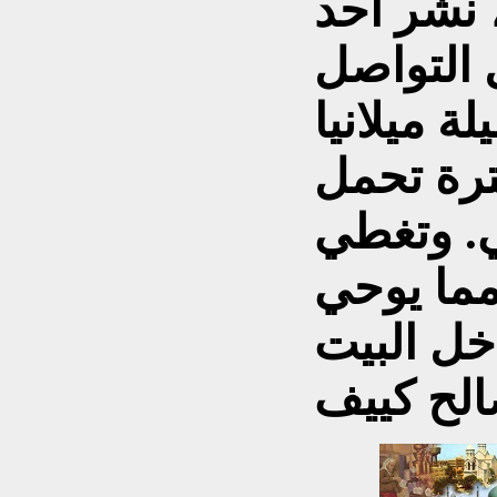
، نشر أحد
التواصل
ة ميلانيا
ترة تحمل
ي. وتغطي
مما يوحي
خل البيت