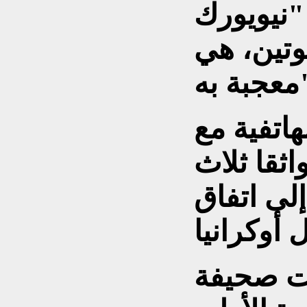
"نيويورك
تين، هي
ه".
هاتفية مع
اثقا ثلاث
لى اتفاق
ت صحيفة