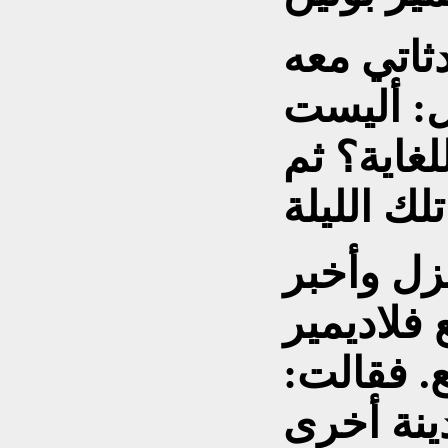
ثاتي معه
ل: أليست
غاية؟ ثم
نزل وأخبر
فلاديمير
ع. فقالت:
ينة أخرى