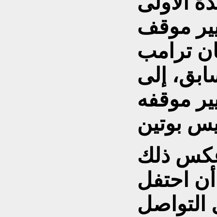
دة الأولى
يير موقف
ان ترامب
ابق، إلى
يير موقفه
ن احتفل
 التواصل