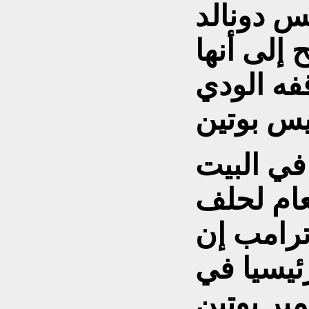
س دونالد
 إلى أنها
فه الودي
في البيت
عام لحلف
ترامب إن
ئيسيا في