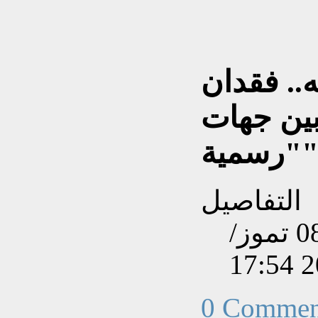
.. فقدان
بين جهات
رسمية"
التفاصيل
تم إنشاءه بتاريخ الثلاثاء, 08 تموز/
0 Commen