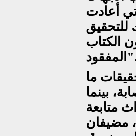
تي أعادت
 للتحقيق
ن الكتاب
مفقود".
قيقات ما
بة، بينما
اث متابعة
 مضيفان