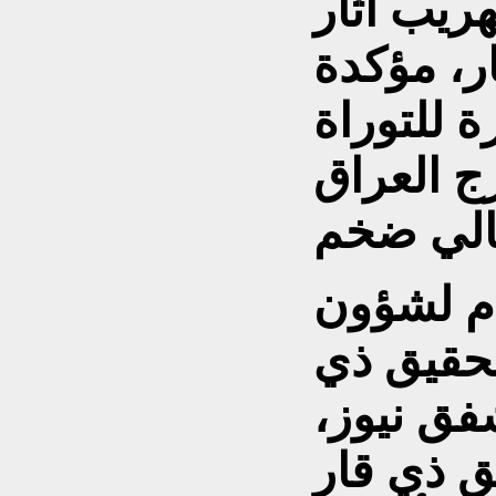
ريب آثار
ار، مؤكدة
 للتوراة
ج العراق
ام لشؤون
تحقيق ذي
شفق نيوز،
ق ذي قار