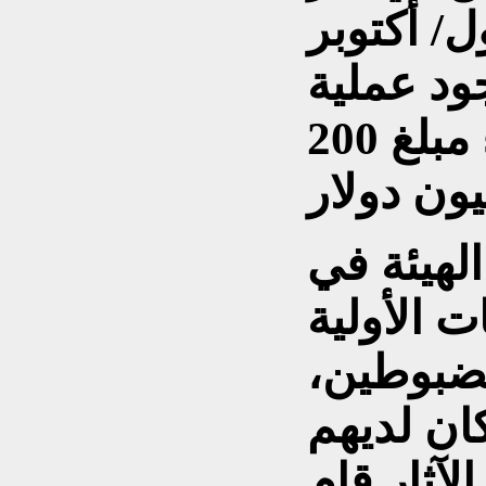
ل/ أكتوبر
وجود عملية
لتهريب قطع آثار لقاء مبلغ 200
لهيئة في
ت الأولية
مضبوطين،
ان لديهم
آثار قام