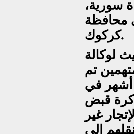
ة سورية،
ي محافظة
كركوك.
ث لوكالة
تهمين تم
 أشهر في
كرة قبض
إتجار غير
نقلهم إلى