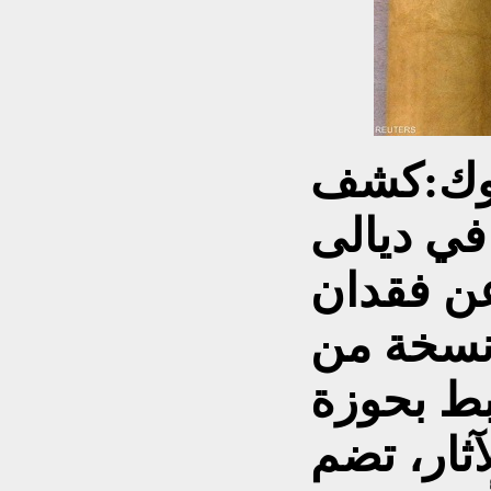
وك:
كشف
ي ديالى
عن فقدان
 نسخة من
بط بحوزة
آثار، تضم