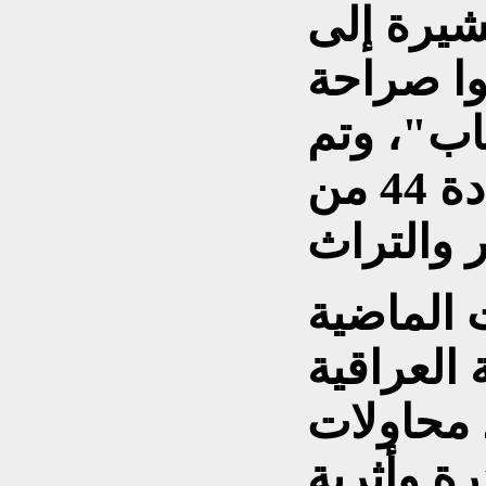
يرة إلى
وا صراحة
تاب"، وتم
توقيفهم حينها وفق المادة 44 من
الماضية
 العراقية
 محاولات
ة وأثرية