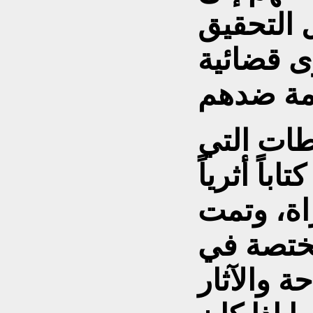
 التحقيق
ى قضائية
ات التي
باً أثرياً
راة، وتمت
مختصة في
ة والآثار