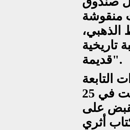
خل صندوق
 منقوشة
 الذهبي،
ة تاريخية
قديمة".
ت التابعة
لوزارة الداخلية قد أعلنت في 25
2، عن "القبض على
تاب أثري