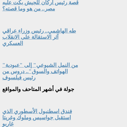
قصة رئيس أركان للجيش بكت عليه
مصر.. من هو وما قصته؟
طه الهاشمي.. رئيس وزراء عراقي
آثر الاستقالة على الانقلاب
العسكري
"من النمل الشيوعي" إلى "عبودية
الهواتف والسوق".. دروس من
رئيس فيلسوف
جولة
في أشهر المتاحف والمواقع
فندق اسطنبول الأسطوري الذي
استقبل جواسيس وملوك وغريتا
غاربو