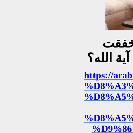
أخفقت
ية الله؟
https://
%D8%A3%
%D8%A5%
%D8%A5%
%D9%86