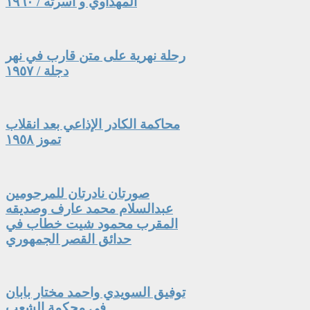
المهداوي و أسرته / ١٩٦٠
رحلة نهرية على متن قارب في نهر
دجلة / ١٩٥٧
محاكمة الكادر الإذاعي بعد انقلاب
تموز ١٩٥٨
صورتان نادرتان للمرحومين
عبدالسلام محمد عارف وصديقه
المقرب محمود شيت خطاب في
حدائق القصر الجمهوري
توفيق السويدي واحمد مختار بابان
في محكمة الشعب