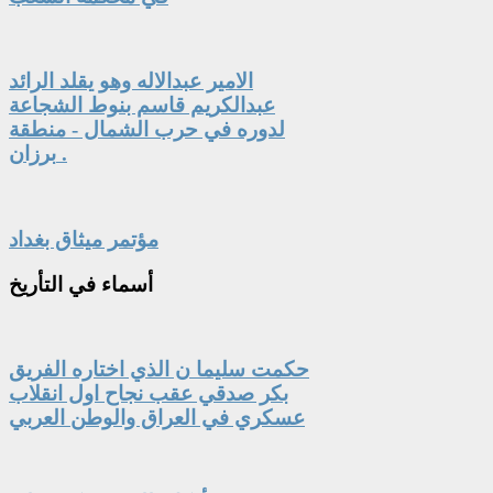
الامير عبدالاله وهو يقلد الرائد
عبدالكريم قاسم بنوط الشجاعة
لدوره في حرب الشمال - منطقة
برزان .
مؤتمر ميثاق بغداد
أسماء
في التأريخ
حكمت سليما ن الذي اختاره الفريق
بكر صدقي عقب نجاح اول انقلاب
عسكري في العراق والوطن العربي