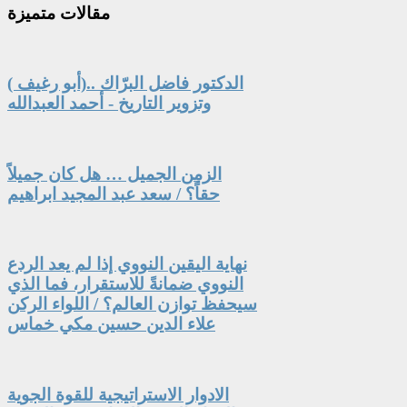
مقالات
متميزة
الدكتور فاضل البرّاك ..(أبو رغيف )
وتزوير التاريخ - أحمد العبدالله
الزمن الجميل … هل كان جميلاً
حقاً؟ / سعد عبد المجيد ابراهيم
نهاية اليقين النووي إذا لم يعد الردع
النووي ضمانةً للاستقرار، فما الذي
سيحفظ توازن العالم؟ / اللواء الركن
علاء الدين حسين مكي خماس
الادوار الاستراتيجية للقوة الجوية