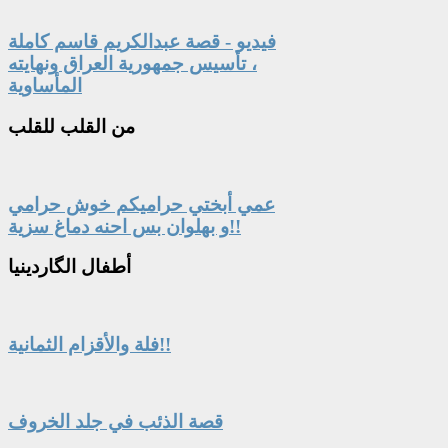
فيديو - قصة عبدالكريم قاسم كاملة
، تأسيس جمهورية العراق ونهايته
المأساوية
من
القلب للقلب
عمي أبختي حراميكم خوش حرامي
و بهلوان بس احنه دماغ سزية!!
أطفال
الگاردينيا
فلة والأقزام الثمانية!!
قصة الذئب في جلد الخروف