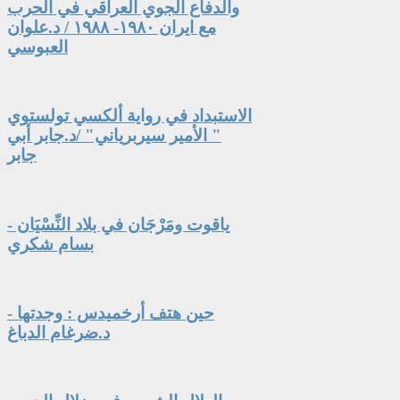
والدفاع الجوي العراقي في الحرب
مع ايران ١٩٨٠- ١٩٨٨ / د.علوان
العبوسي
الاستبداد في رواية ألكسي تولستوي
" الأمير سيربرياني" /د.جابر أبي
جابر
ياقوت ومَرْجَان في بلاد النِّسْيَان -
بسام شكري
حين هتف أرخميدس : وجدتها -
د.ضرغام الدباغ