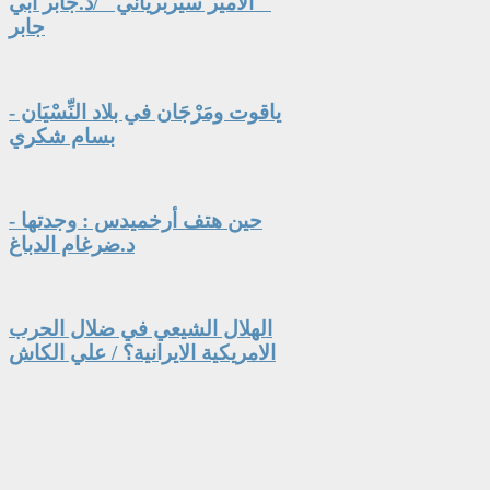
" الأمير سيربرياني" /د.جابر أبي
جابر
ياقوت ومَرْجَان في بلاد النِّسْيَان -
بسام شكري
حين هتف أرخميدس : وجدتها -
د.ضرغام الدباغ
الهلال الشيعي في ضلال الحرب
الامريكية الايرانية؟ / علي الكاش