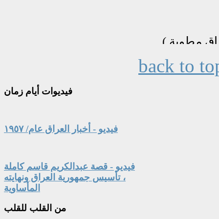
back to to
فيديوات
أيام زمان
فيديو - أخبار العراق عام/ ١٩٥٧
فيديو - قصة عبدالكريم قاسم كاملة
، تأسيس جمهورية العراق ونهايته
المأساوية
من
القلب للقلب