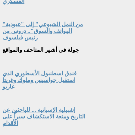
العسكري
"من النمل الشيوعي" إلى "عبودية
الهواتف والسوق".. دروس من
رئيس فيلسوف
جولة
في أشهر المتاحف والمواقع
فندق اسطنبول الأسطوري الذي
استقبل جواسيس وملوك وغريتا
غاربو
إشبيلية الإسبانية ... للباحثين عن
التاريخ ومتعة الاستكشاف سيراً على
الأقدام