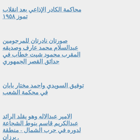
محاكمة الكادر الإذاعي بعد انقلاب
تموز ١٩٥٨
صورتان نادرتان للمرحومين
عبدالسلام محمد عارف وصديقه
المقرب محمود شيت خطاب في
حدائق القصر الجمهوري
توفيق السويدي واحمد مختار بابان
في محكمة الشعب
الامير عبدالاله وهو يقلد الرائد
عبدالكريم قاسم بنوط الشجاعة
لدوره في حرب الشمال - منطقة
برزان .