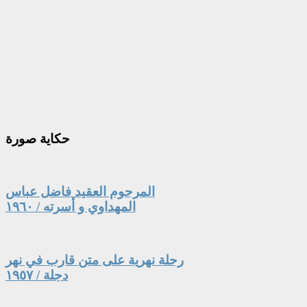
حكاية
صورة
المرحوم العقيد فاضل عباس
المهداوي و أسرته / ١٩٦٠
رحلة نهرية على متن قارب في نهر
دجلة / ١٩٥٧