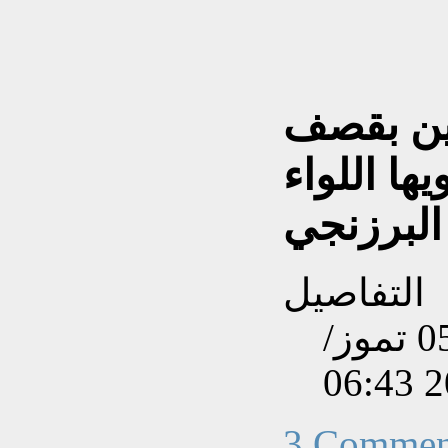
ين بقصف
ها اللواء
البرزنجي
التفاصيل
تم إنشاءه بتاريخ السبت, 05 تموز/
3 Commen