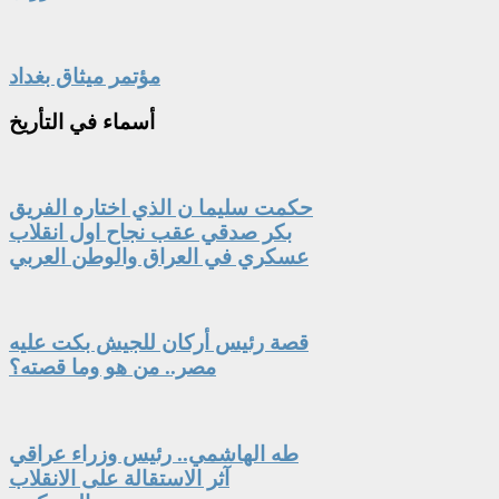
مؤتمر ميثاق بغداد
أسماء
في التأريخ
حكمت سليما ن الذي اختاره الفريق
بكر صدقي عقب نجاح اول انقلاب
عسكري في العراق والوطن العربي
قصة رئيس أركان للجيش بكت عليه
مصر.. من هو وما قصته؟
طه الهاشمي.. رئيس وزراء عراقي
آثر الاستقالة على الانقلاب