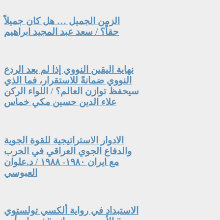
الزمن الجميل … هل كان جميلاً
حقاً؟ / سعد عبد المجيد ابراهيم
نهاية اليقين النووي إذا لم يعد الردع
النووي ضمانةً للاستقرار، فما الذي
سيحفظ توازن العالم؟ / اللواء الركن
علاء الدين حسين مكي خماس
الادوار الاستراتيجية للقوة الجوية
والدفاع الجوي العراقي في الحرب
مع ايران ١٩٨٠- ١٩٨٨ / د.علوان
العبوسي
الاستبداد في رواية ألكسي تولستوي