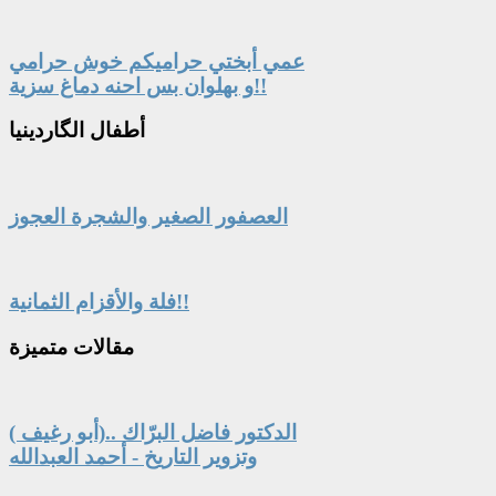
عمي أبختي حراميكم خوش حرامي
و بهلوان بس احنه دماغ سزية!!
أطفال
الگاردينيا
العصفور الصغير والشجرة العجوز
فلة والأقزام الثمانية!!
مقالات
متميزة
الدكتور فاضل البرّاك ..(أبو رغيف )
وتزوير التاريخ - أحمد العبدالله