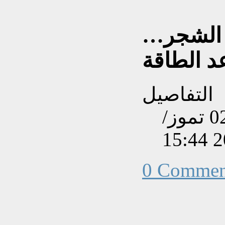
 الشجر…
عد الطاقة
التفاصيل
تم إنشاءه بتاريخ الأربعاء, 02 تموز/
0 Commen