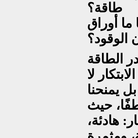
طاقة؟
ما أوراق
 الوقود؟
ر الطاقة
لابتكار لا
ل يمنحنا
فًا، حيث
ر: هادئة،