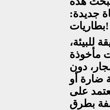
صبحت هذه
اة جديدة:
بطاريات!
 للبيئة،
 مأخوذة
جار، دون
ة ضارة أو
يعتمد على
ففة بطرق