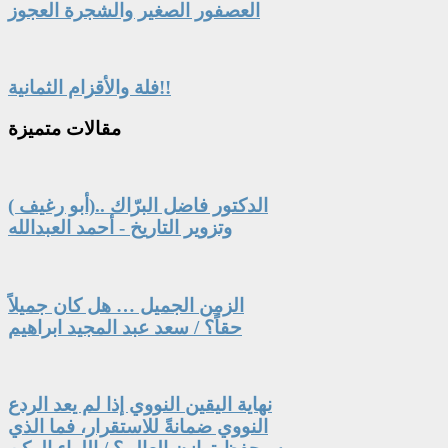
العصفور الصغير والشجرة العجوز
فلة والأقزام الثمانية!!
مقالات
متميزة
الدكتور فاضل البرّاك ..(أبو رغيف )
وتزوير التاريخ - أحمد العبدالله
الزمن الجميل … هل كان جميلاً
حقاً؟ / سعد عبد المجيد ابراهيم
نهاية اليقين النووي إذا لم يعد الردع
النووي ضمانةً للاستقرار، فما الذي