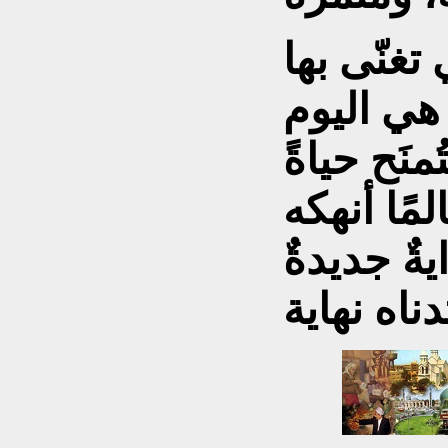
تغنّى بها
 هي اليوم
منَح حياةً
ًا أنهكه
يةٌ جديدةٌ