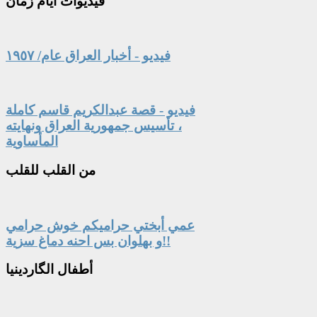
فيديوات
أيام زمان
فيديو - أخبار العراق عام/ ١٩٥٧
فيديو - قصة عبدالكريم قاسم كاملة
، تأسيس جمهورية العراق ونهايته
المأساوية
من
القلب للقلب
عمي أبختي حراميكم خوش حرامي
و بهلوان بس احنه دماغ سزية!!
أطفال
الگاردينيا