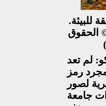
 للبيئة.
© الحقوق
: لم تعد
مجرد رمز
رية لصور
ت جامعة