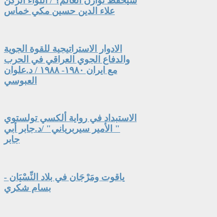
سيحفظ توازن العالم؟ / اللواء الركن
علاء الدين حسين مكي خماس
الادوار الاستراتيجية للقوة الجوية
والدفاع الجوي العراقي في الحرب
مع ايران ١٩٨٠- ١٩٨٨ / د.علوان
العبوسي
الاستبداد في رواية ألكسي تولستوي
" الأمير سيربرياني" /د.جابر أبي
جابر
ياقوت ومَرْجَان في بلاد النِّسْيَان -
بسام شكري