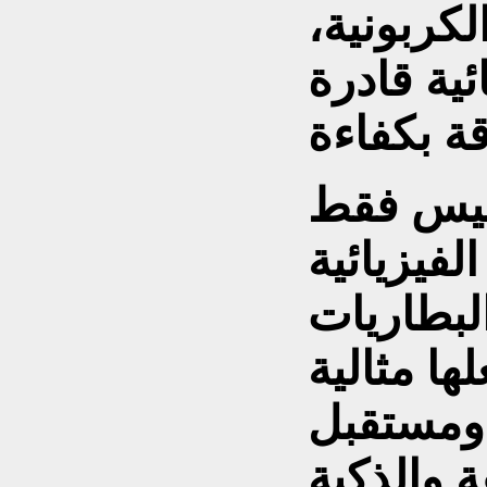
لكربونية،
ئية قادرة
ر ليس فقط
الفيزيائية
لبطاريات
ها مثالية
، ومستقبل