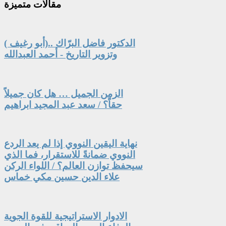
مقالات
متميزة
الدكتور فاضل البرّاك ..(أبو رغيف )
وتزوير التاريخ - أحمد العبدالله
الزمن الجميل … هل كان جميلاً
حقاً؟ / سعد عبد المجيد ابراهيم
نهاية اليقين النووي إذا لم يعد الردع
النووي ضمانةً للاستقرار، فما الذي
سيحفظ توازن العالم؟ / اللواء الركن
علاء الدين حسين مكي خماس
الادوار الاستراتيجية للقوة الجوية