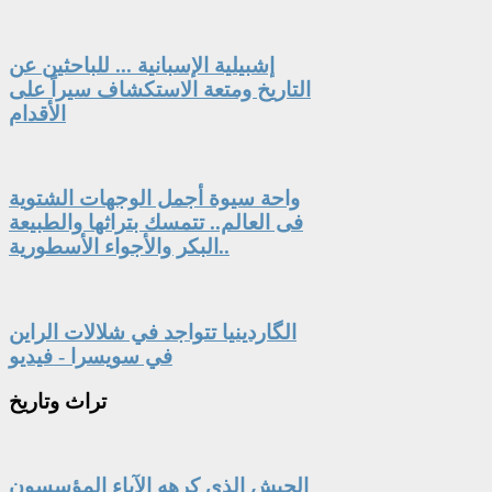
إشبيلية الإسبانية ... للباحثين عن
التاريخ ومتعة الاستكشاف سيراً على
الأقدام
واحة سيوة أجمل الوجهات الشتوية
فى العالم.. تتمسك بتراثها والطبيعة
البكر والأجواء الأسطورية..
الگاردينيا تتواجد في شلالات الراين
في سويسرا - فيديو
تراث
وتاريخ
الجيش الذي كرهه الآباء المؤسسون