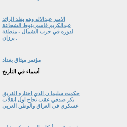
الامير عبدالاله وهو يقلد الرائد
عبدالكريم قاسم بنوط الشجاعة
لدوره في حرب الشمال - منطقة
برزان .
مؤتمر ميثاق بغداد
أسماء
في التأريخ
حكمت سليما ن الذي اختاره الفريق
بكر صدقي عقب نجاح اول انقلاب
عسكري في العراق والوطن العربي