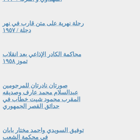
رحلة نهرية على متن قارب في نهر
دجلة / ١٩٥٧
محاكمة الكادر الإذاعي بعد انقلاب
تموز ١٩٥٨
صورتان نادرتان للمرحومين
عبدالسلام محمد عارف وصديقه
المقرب محمود شيت خطاب في
حدائق القصر الجمهوري
توفيق السويدي واحمد مختار بابان
في محكمة الشعب