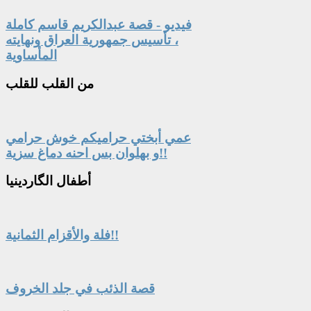
فيديو - قصة عبدالكريم قاسم كاملة
، تأسيس جمهورية العراق ونهايته
المأساوية
من
القلب للقلب
عمي أبختي حراميكم خوش حرامي
و بهلوان بس احنه دماغ سزية!!
أطفال
الگاردينيا
فلة والأقزام الثمانية!!
قصة الذئب في جلد الخروف