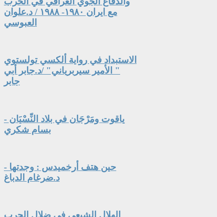
والدفاع الجوي العراقي في الحرب
مع ايران ١٩٨٠- ١٩٨٨ / د.علوان
العبوسي
الاستبداد في رواية ألكسي تولستوي
" الأمير سيربرياني" /د.جابر أبي
جابر
ياقوت ومَرْجَان في بلاد النِّسْيَان -
بسام شكري
حين هتف أرخميدس : وجدتها -
د.ضرغام الدباغ
الهلال الشيعي في ضلال الحرب