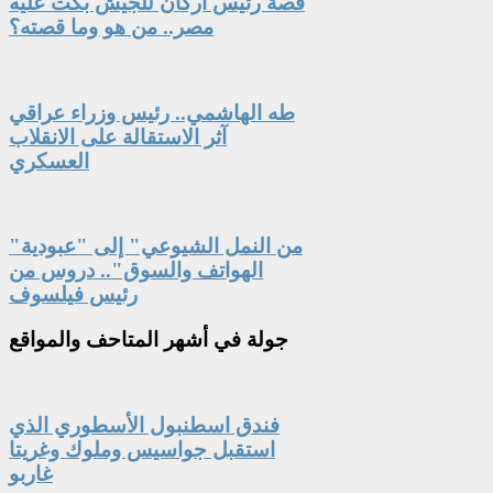
قصة رئيس أركان للجيش بكت عليه
مصر.. من هو وما قصته؟
طه الهاشمي.. رئيس وزراء عراقي
آثر الاستقالة على الانقلاب
العسكري
"من النمل الشيوعي" إلى "عبودية
الهواتف والسوق".. دروس من
رئيس فيلسوف
جولة
في أشهر المتاحف والمواقع
فندق اسطنبول الأسطوري الذي
استقبل جواسيس وملوك وغريتا
غاربو