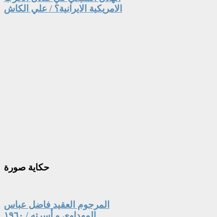
الامريكية الايرانية؟ / علي الكاش
حكاية
صورة
المرحوم العقيد فاضل عباس
المهداوي و أسرته / ١٩٦٠