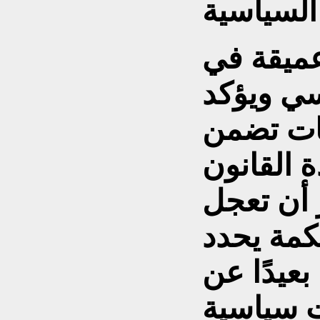
عميقة في
سي ويؤكد
حات تضمن
ة القانون
ر أن تعجل
كمة يحدد
عيدًا عن