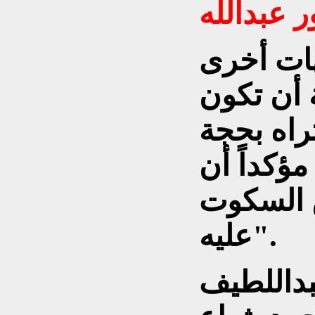
 عبدالله
هات أخرى
ة أن تكون
تراه بحجة
مؤكداً أن
ن السكوت
عليه".
بداللطيف