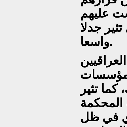
ت عليهم
تثير جدلا
واسعا.
لعراقيين
المؤسسات
 كما تثير
 المحكمة
دي في ظل