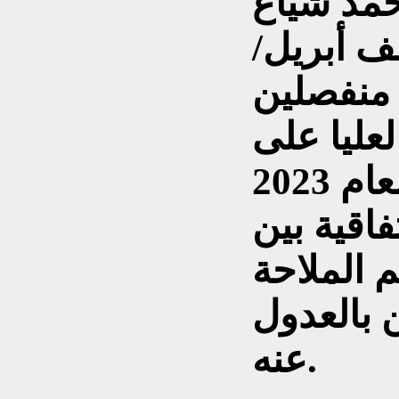
حمد شياع
ف أبريل/
 منفصلين
لعليا على
قرارها الذي أصدرته في العام 2023
اقية بين
 الملاحة
 بالعدول
عنه.