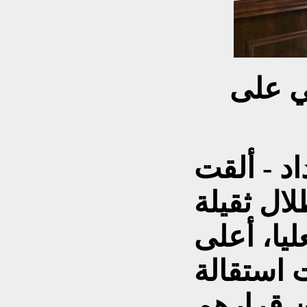
قي على
د - ألقت
ال ثقيلة
ليا، أعلى
 استقالة
ن قرارهم