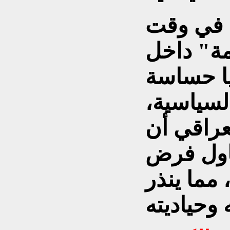
 في وقت
مة" داخل
ا حساسة
لسياسية،
عراقي أن
حاول فرض
 مما ينذر