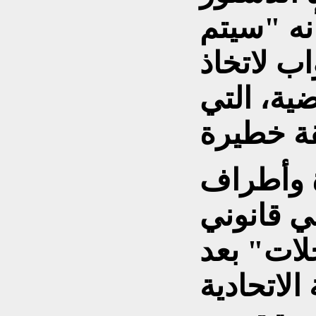
أنه "سيتم
اب لاتخاذ
ية، التي
ة وأطراف
 قانوني
لات" بعد
لاتحادية