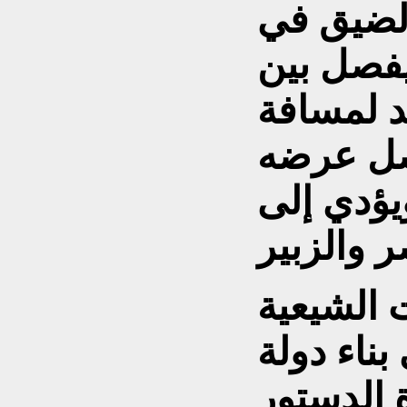
الضيق في
يفصل بين
د لمسافة
، ويصل عرضه
يؤدي إلى
 الشيعية
بناء دولة
الدستور