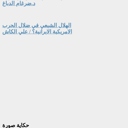
د.ضرغام الدباغ
الهلال الشيعي في ضلال الحرب
الامريكية الايرانية؟ / علي الكاش
حكاية
صورة