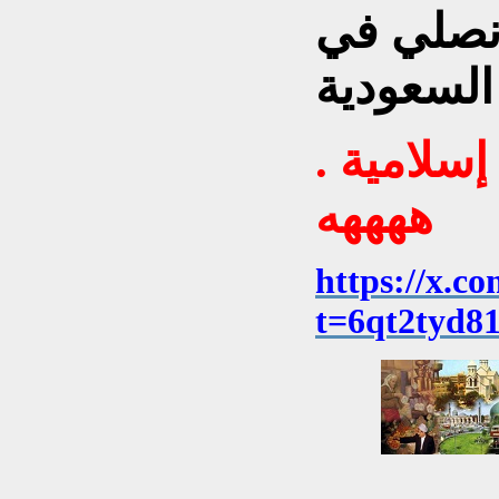
 نصلي في
سلامية .
ههههه
https://x.
t=6qt2tyd