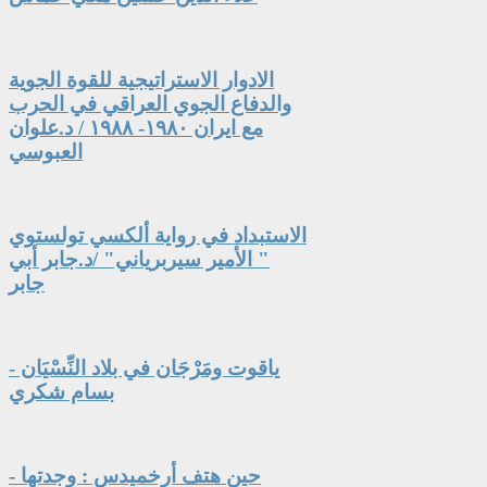
الادوار الاستراتيجية للقوة الجوية
والدفاع الجوي العراقي في الحرب
مع ايران ١٩٨٠- ١٩٨٨ / د.علوان
العبوسي
الاستبداد في رواية ألكسي تولستوي
" الأمير سيربرياني" /د.جابر أبي
جابر
ياقوت ومَرْجَان في بلاد النِّسْيَان -
بسام شكري
حين هتف أرخميدس : وجدتها -