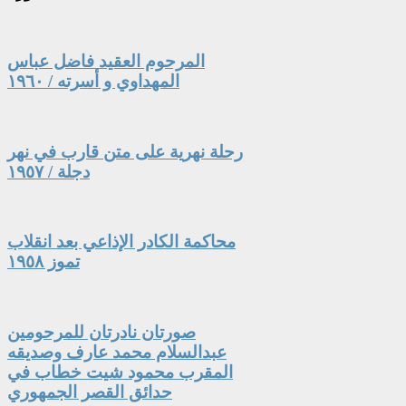
المرحوم العقيد فاضل عباس
المهداوي و أسرته / ١٩٦٠
رحلة نهرية على متن قارب في نهر
دجلة / ١٩٥٧
محاكمة الكادر الإذاعي بعد انقلاب
تموز ١٩٥٨
صورتان نادرتان للمرحومين
عبدالسلام محمد عارف وصديقه
المقرب محمود شيت خطاب في
حدائق القصر الجمهوري