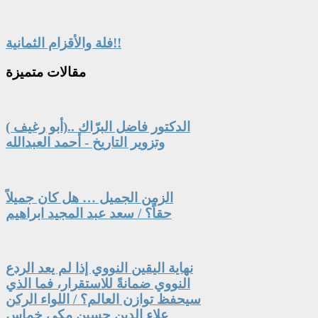
فلة والأقزام الثمانية!!
مقالات
متميزة
الدكتور فاضل البرّاك ..(أبو رغيف )
وتزوير التاريخ - أحمد العبدالله
الزمن الجميل … هل كان جميلاً
حقاً؟ / سعد عبد المجيد ابراهيم
نهاية اليقين النووي إذا لم يعد الردع
النووي ضمانةً للاستقرار، فما الذي
سيحفظ توازن العالم؟ / اللواء الركن
علاء الدين حسين مكي خماس