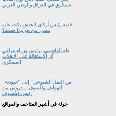
عسكري في العراق والوطن العربي
قصة رئيس أركان للجيش بكت عليه
مصر.. من هو وما قصته؟
طه الهاشمي.. رئيس وزراء عراقي
آثر الاستقالة على الانقلاب
العسكري
"من النمل الشيوعي" إلى "عبودية
الهواتف والسوق".. دروس من
رئيس فيلسوف
جولة
في أشهر المتاحف والمواقع