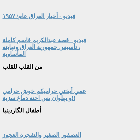
فيديو - أخبار العراق عام/ ١٩٥٧
فيديو - قصة عبدالكريم قاسم كاملة
، تأسيس جمهورية العراق ونهايته
المأساوية
من
القلب للقلب
عمي أبختي حراميكم خوش حرامي
و بهلوان بس احنه دماغ سزية!!
أطفال
الگاردينيا
العصفور الصغير والشجرة العجوز