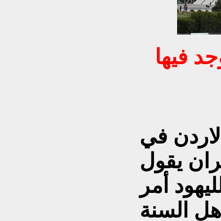
جد فيها
لاردن في
يهود أمر
هل السنة