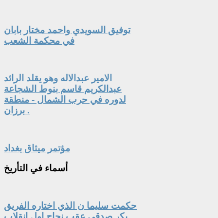
توفيق السويدي واحمد مختار بابان
في محكمة الشعب
الامير عبدالاله وهو يقلد الرائد
عبدالكريم قاسم بنوط الشجاعة
لدوره في حرب الشمال - منطقة
برزان .
مؤتمر ميثاق بغداد
أسماء
في التأريخ
حكمت سليما ن الذي اختاره الفريق
بكر صدقي عقب نجاح اول انقلاب