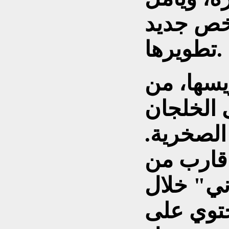
خص جديد
تطويرها.
يسها، من
 الخلجان
الصخرية.
 قارب من
ني" خلال
حتوي على