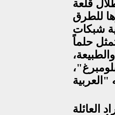
لال قلعة
ها للطرق
ة شبكات
مثل حلماً
والطبيعة،
لومبرغ"،
د العائلة