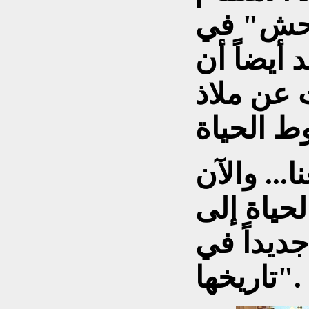
وحش" في
 أيضاً أن
عن ملاذ
... والآن
لحياة إلى
جديداً في
تاريخها".