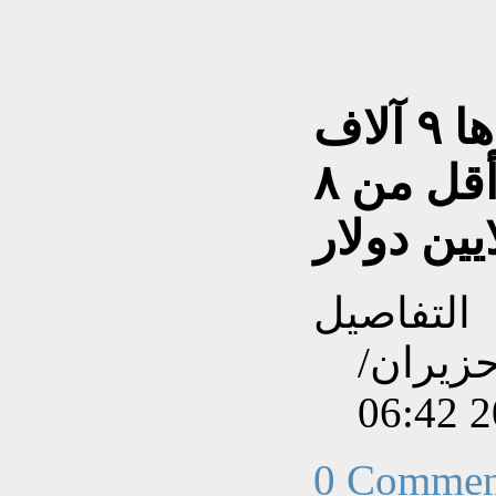
جزيرة في اسكتلندا عمرها ٩ آلاف
عام تُعرض للبيع بسعر أقل من ٨
يين دولار
التفاصيل
نشاءه بتاريخ الإثنين, 16 حزيران/
0 Commen