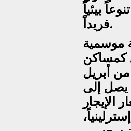
عاً بيئياً
فريداً.
 موسمية
ل كمساكن
من أبريل
 يصل إلى
عار الإيجار
6 جنيهاً إسترلينياً،