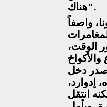
هناك".
، واصفاً
المغامرات
ر الوقت،
والأكواخ
صدر دخل
، إدوارد،
نه انتقل
ة، ويأمل