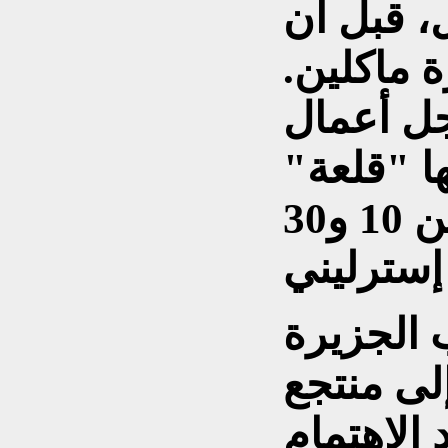
، قبل أن
ة ماكلين.
ها رجل أعمال
ا "قلعة"
بتكلفة تعادل اليوم ما بين 10 و30
 الجزيرة
لى منتجع
 الاهتمام