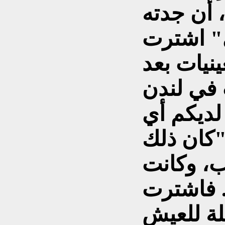
، أن جدته
ي" اشترت
ينيات بعد
في لندن
ديكم أي
"كان ذلك
ب، وكانت
. فاشترت
ئلة للعيش