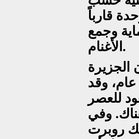
إلى 1300 جنيه حسب
ة قارباً
اية وجمع
الأغنام.
ن الجزيرة
نحو 9 آلاف عام، وقد
ود للعصر
ناك. وفي
 الملك روبرت