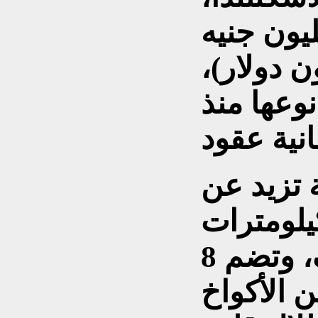
 بسعر 5.5 مليون جنيه
نحو 7.44 مليون دولار)،
وعها منذ
تزيد عن
 فدان، بطول 5 كيلومترات
وعرض كيلومترين ونصف، وتضم 8
ن الأكواخ