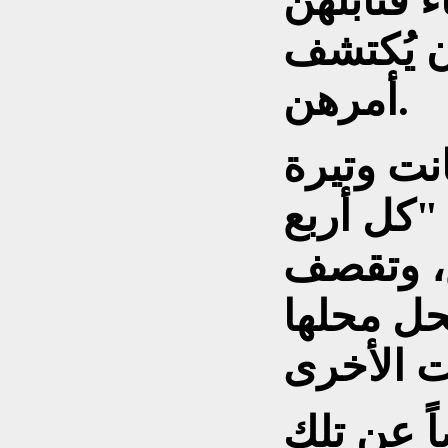
ء قنابلهن
ن يُكتشف
أمرهن.
انت وتيرة
 "كل أربع
ع، وتقصف
حل محلها
ً عن تلك