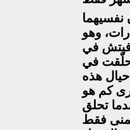
 نفسيهما
ارات، وهو
وفيتش في
ن حلّقت في
 حيال هذه
أرى كم هو
ندما تحلق
تمنى فقط