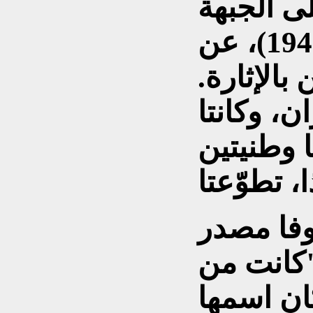
ى الجبهة
الشرقية" (1941-1945)، عن
 بالإثارة.
ن، وكانتا
تا وطنيتين
وفا مصدر
"كانت من
ان اسمها