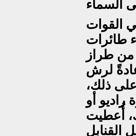
 القوات
ء طائرات
 Po-2، غير صالحة
عادةً لرش
على ذلك،
 راديو أو
، أُعطيت