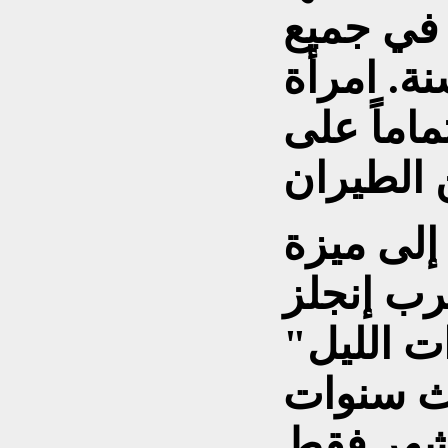
 في جميع
نة. امرأة
ماماً على
 إلى ميزة
رب إنجلز
ت الليل"
اث سنوات