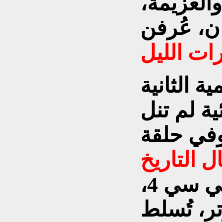
العزيمة،
ان، عُرفن
ت الليل
ة الثانية
ة لم تنل
وفي حلقة
ل التاريخ
" على راديو بي بي سي 4،
تر، تُسلط