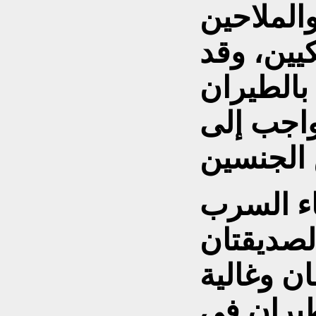
الملاحين
يين، وقد
الطيران
اجب إلى
ء السرب
لصديقتان
ان وغالية
طيران في