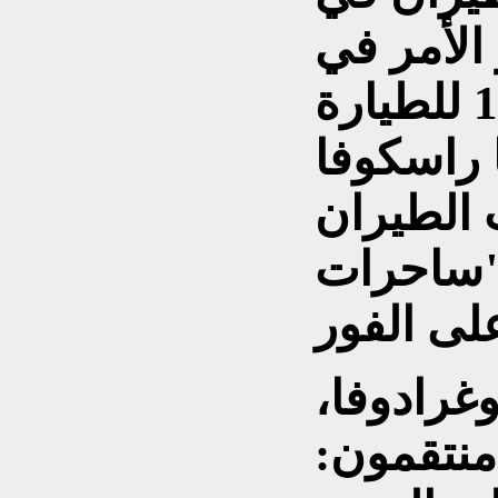
الأمر في
أكتوبر/ تشرين الأول 1941 للطيارة
 راسكوفا
 الطيران
 "ساحرات
وغرادوفا،
منتقمون: