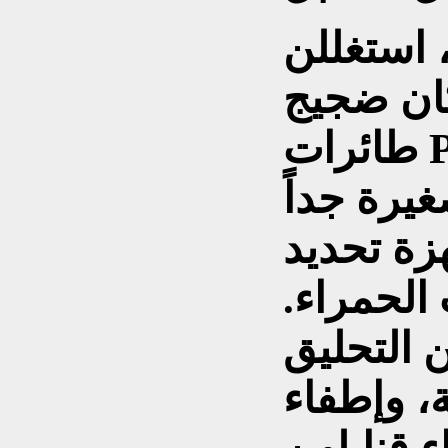
 استغللن
ان ضجيج
طائرات Po-2 ضئيلاً، ولا يُمكن تتبع
غيرة جداً
زة تحديد
الحمراء.
 التحليق
ة، وإطفاء