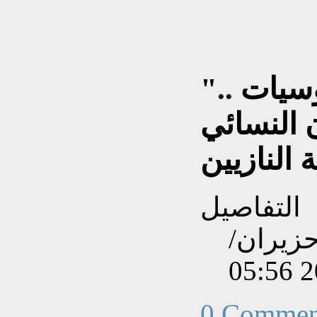
"ساحرات الليل" الروسيات ..
 النسائي
التفاصيل
نشاءه بتاريخ الإثنين, 09 حزيران/
0 Commen