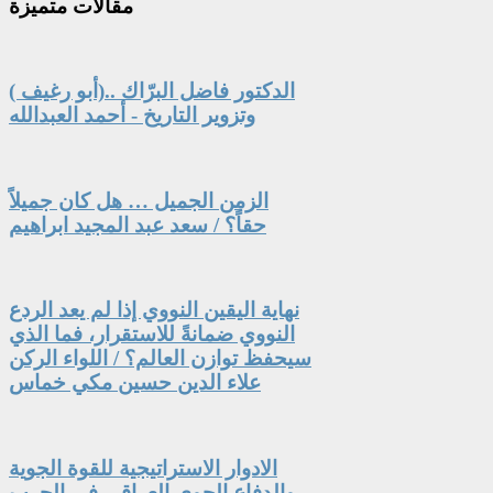
مقالات
متميزة
الدكتور فاضل البرّاك ..(أبو رغيف )
وتزوير التاريخ - أحمد العبدالله
الزمن الجميل … هل كان جميلاً
حقاً؟ / سعد عبد المجيد ابراهيم
نهاية اليقين النووي إذا لم يعد الردع
النووي ضمانةً للاستقرار، فما الذي
سيحفظ توازن العالم؟ / اللواء الركن
علاء الدين حسين مكي خماس
الادوار الاستراتيجية للقوة الجوية
والدفاع الجوي العراقي في الحرب