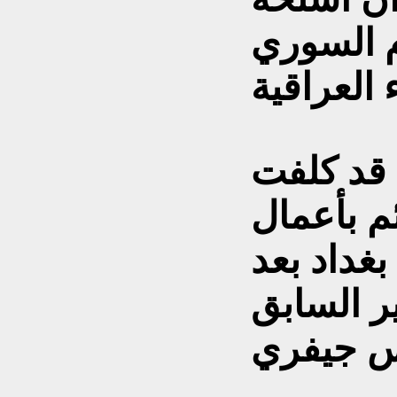
 السوري
 قد كلفت
م بأعمال
بغداد بعد
ر السابق