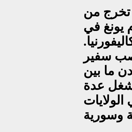
تخرج من
 يونغ في
ليفورنيا.
صب سفير
دن ما بين
2011، كما شغل عدة
الولايات