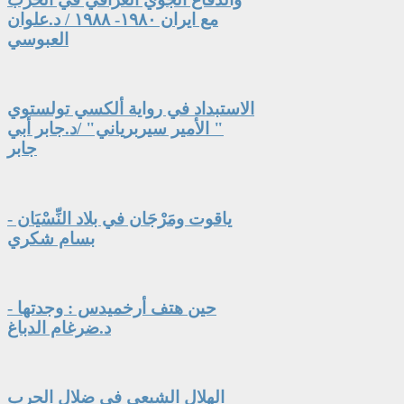
مع ايران ١٩٨٠- ١٩٨٨ / د.علوان
العبوسي
الاستبداد في رواية ألكسي تولستوي
" الأمير سيربرياني" /د.جابر أبي
جابر
ياقوت ومَرْجَان في بلاد النِّسْيَان -
بسام شكري
حين هتف أرخميدس : وجدتها -
د.ضرغام الدباغ
الهلال الشيعي في ضلال الحرب