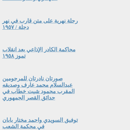
رحلة نهرية على متن قارب في نهر
دجلة / ١٩٥٧
محاكمة الكادر الإذاعي بعد انقلاب
تموز ١٩٥٨
صورتان نادرتان للمرحومين
عبدالسلام محمد عارف وصديقه
المقرب محمود شيت خطاب في
حدائق القصر الجمهوري
توفيق السويدي واحمد مختار بابان
في محكمة الشعب