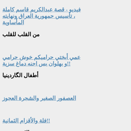
فيديو - قصة عبدالكريم قاسم كاملة
، تأسيس جمهورية العراق ونهايته
المأساوية
من
القلب للقلب
عمي أبختي حراميكم خوش حرامي
و بهلوان بس احنه دماغ سزية!!
أطفال
الگاردينيا
العصفور الصغير والشجرة العجوز
فلة والأقزام الثمانية!!