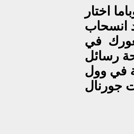
اما اختار
 انسحاب
غورك في
ة رسائل
ة في وول