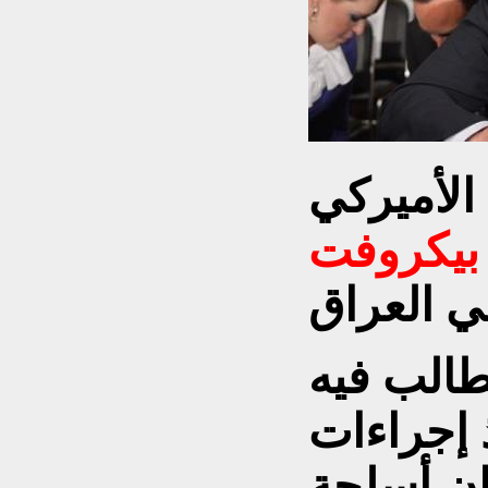
لأميركي
بيكروفت
طالب فيه
 إجراءات
ان أسلحة