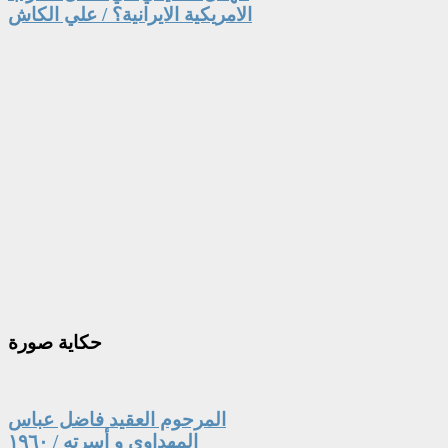
الامريكية الايرانية؟ / علي الكاش
حكاية
صورة
المرحوم العقيد فاضل عباس
المهداوي و أسرته / ١٩٦٠