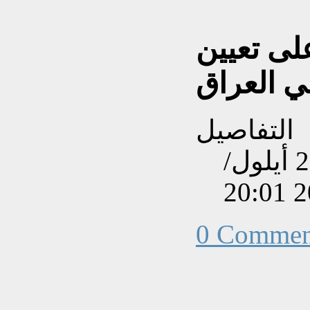
لى تعيين
ي العراق
التفاصيل
تم إنشاءه بتاريخ السبت, 22 أيلول/
0 Commen